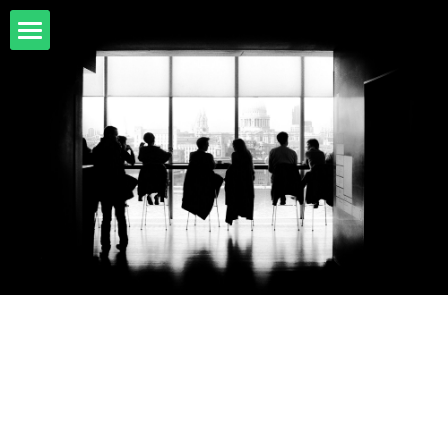
首頁
項目展示
Milwaukee米沃奇、型鋼力
所有分類
HULK-DC POWER 浩克
DeWALT、STANLEY
18V
MK-POWER 充電式
12V
牧田
DeWALT(得偉)
牧田12V含⬇︎
型鋼力
STANLEY(史丹利)
Bosch
40V
牧田18V
電池、充電器、配件
KINGTONY~KUANI專業級工具
36V
其它電動工具
充電式
牧田36V⬇︎
Dewalt、Stanly 電池、配件
18V
充電器、電池、附件專區
變頻電焊機、CO2、鑽孔機
CAN TA電動工具
牧田40V
12V
插電式
CAN TA-附件
日本ASADA水管、電管壓接、油壓系列​等