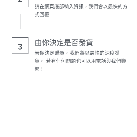
請在網頁底部輸入資訊，我們會以最快的方
機器附件
式回覆
bosch 充電器、電池、附件
雷射、牆體探測
由你決定是否發貨
3
Bosch 插電式
若你決定購買，我們將以最快的速度發
貨， 若有任何問題也可以用電話與我們聯
Bosch 充電式
繫！
美國DeWALT 電動 充電工具
牧田電池及配件
引擎類
牧科Maktec
牧田插電式