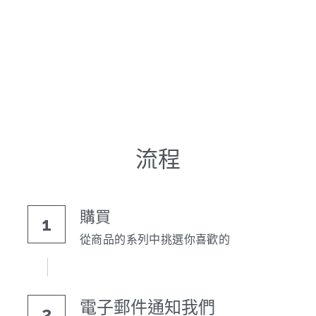
電動吊車、吊具、氣動工具
變頻電焊機、CO2、鑽孔機
雷射儀器及水準儀
HONDA發電機、引擎
TAKANO 電動工具
流程
KOLAI格萊電動工具
CAN TA電動工具
購買
1
HIKOKI 電動工具
從商品的系列中挑選你喜歡的
台灣REXON 電動工具
美國 STANLEY 電動工具
電子郵件通知我們
2