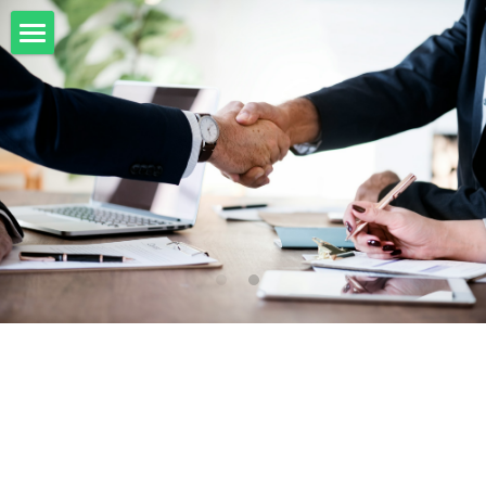
首頁
項目展示
Milwaukee米沃奇、型鋼力
所有分類
HULK-DC POWER 浩克
DeWALT、STANLEY
18V
MK-POWER 充電式
12V
牧田
DeWALT(得偉)
牧田12V含⬇︎
型鋼力
STANLEY(史丹利)
Bosch
40V
牧田18V
電池、充電器、配件
KINGTONY~KUANI專業級工具
36V
其它電動工具
充電式
牧田36V⬇︎
Dewalt、Stanly 電池、配件
18V
充電器、電池、附件專區
變頻電焊機、CO2、鑽孔機
CAN TA電動工具
牧田40V
12V
插電式
CAN TA-附件
日本ASADA水管、電管壓接、油壓系列​等