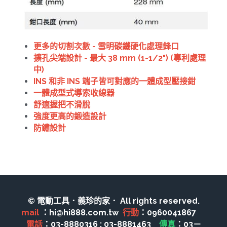
其它工具
鑽頭類
KUMAS 工具
板手及夾頭類
更多的切割次數 - 雪明碳鐵硬化處理鋒口
電錶類
木工刀系列
擴孔尖端設計 - 最大 38 mm (1-1/2") (專利處理
中)
木工刀系列
INS 和非 INS 端子皆可對應的一體成型壓接鉗
一體成型式導索收線器
鑽頭類
舒適握把不滑脫
強度更高的鍛造設計
鋸片類
防鏽設計
電瓶充電器
延長線、電線、電焊線
中亞焊條產品
© 電動工具．義珍的家． All rights reserved.
空、油壓系列
mail 
：hi@hi888.com.tw  
行動
：0960041867　 
電話
：03-8880316 ; 03-8881463　
傳真
：03－