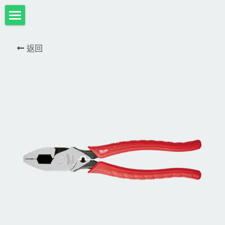
首頁
返回
項目展示
Milwaukee米沃奇、型鋼力
所有分類
HULK-DC POWER 浩克
DeWALT、STANLEY
18V
MK-POWER 充電式
12V
牧田
DeWALT(得偉)
牧田12V含⬇︎
型鋼力
STANLEY(史丹利)
Bosch
40V
牧田18V
電池、充電器、配件
KINGTONY~KUANI專業級工具
36V
其它電動工具
充電式
牧田36V⬇︎
Dewalt、Stanly 電池、配件
18V
充電器、電池、附件專區
變頻電焊機、CO2、鑽孔機
CAN TA電動工具
牧田40V
12V
插電式
CAN TA-附件
日本ASADA水管、電管壓接、油壓系列​等