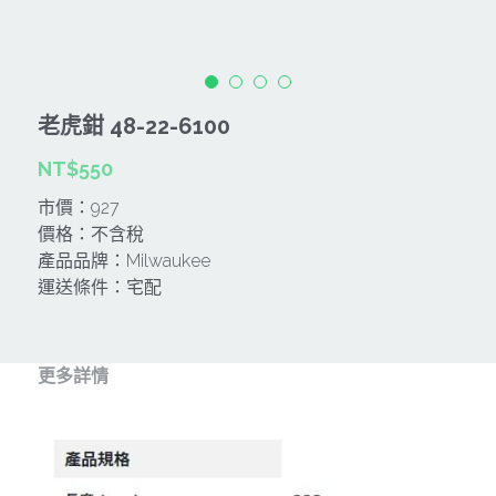
CAN TA肯田-附件
MT
雷射、牆體探測等儀器
TAKANO 電動工具
HONDA發電機、引擎
牧田MT
牧科Maktec
機器附件
KOLAI格萊電動工具
雷射儀器及水準儀
老虎鉗 48-22-6100
SHINKOMI 型鋼力
插電式
KUMAS工具
電動吊車、吊具、氣動工具
NT$550
Milwaukee-充電器、電池、配件
電池及配件
Hikoki
五金及其它
市價：927
價格：不含稅
Milwaukee-12
雷射測距儀
REXON
中亞焊條產品
搜索
產品品牌：Milwaukee
運送條件：宅配
Dewalt 電池、充電器、配件
引擎類
MK-POWER
延長線、電線、電焊線
KingTony KUANI 專業級工具
HULK 浩克
電焊夾及切斷器
更多詳情
stanley 電池、充電器
其它工具
充電器
Milwaukee-18
鋸片類