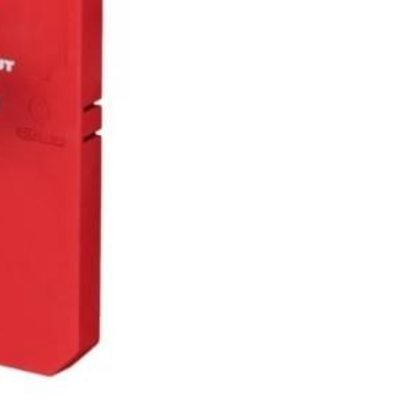
© 電動工具．義珍的家． All rights reserved.
  
行動
：0960041867　 
電話
：03-8880316 ; 03-8881
花蓮縣玉里鎮興國路二段130號
條款及條件
隱私政策