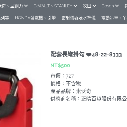
沃奇、型鋼力
DeWALT、STANLEY
牧田
Bosch
其它
列​等
HONDA發電機、引擎
雷射儀器及水準儀
電動吊車、吊
配套長彎掛勾 ❤️48-22-8333
NT$500
市價：727
價格：不含稅
產品品牌：米沃奇
供應商名稱：正晴百貨股份有限公