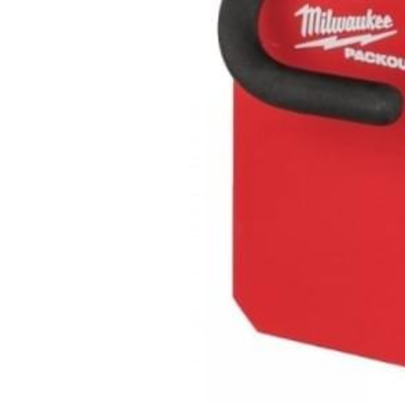
mail 
：hi@hi888.com.tw