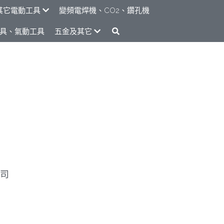
電動工具
變頻電焊機、CO2、鑽孔機
具、氣動工具
五金及其它
司