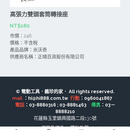
CAN TA肯田-附件
MT
雷射、牆體探測等儀器
TAKANO 電動工具
HONDA發電機、引擎
高張力雙頭套筒轉接座
牧田MT
牧科Maktec
機器附件
KOLAI格萊電動工具
NT$180
雷射儀器及水準儀
市價：246
SHINKOMI 型鋼力
插電式
KUMAS工具
電動吊車、吊具、氣動工具
價格：不含稅
產品品牌：米沃奇
Milwaukee-充電器、電池、配件
電池及配件
Hikoki
五金及其它
供應商名稱：正晴百貨股份有限公司
Milwaukee-12
雷射測距儀
REXON
中亞焊條產品
搜索
Dewalt 電池、充電器、配件
引擎類
MK-POWER
延長線、電線、電焊線
KingTony KUANI 專業級工具
© 電動工具．義珍的家． All rights reserved.
HULK 浩克
電焊夾及切斷器
mail 
：hi@hi888.com.tw  
行動
：0960041867　 
stanley 電池、充電器
電話
其它工具
：03-8880316 ; 03-8881463　
傳真
：03－
充電器
8888210
Milwaukee-18
花蓮縣玉里鎮興國路二段130號
鋸片類
條款及條件
隱私政策