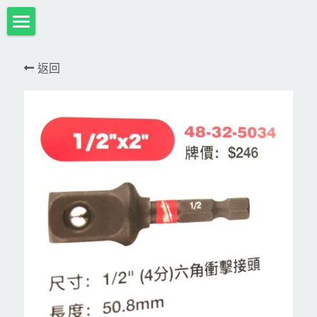
首頁
返回
項目展示
Milwaukee米沃奇、型鋼力
所有分類
HULK-DC POWER 浩克
DeWALT、STANLEY
18V
MK-POWER 充電式
12V
牧田
DeWALT(得偉)
牧田12V含⬇︎
型鋼力
STANLEY(史丹利)
Bosch
40V
牧田18V
電池、充電器、配件
KINGTONY~KUANI專業級工具
36V
其它電動工具
充電式
牧田36V⬇︎
Dewalt、Stanly 電池、配件
18V
充電器、電池、附件專區
變頻電焊機、CO2、鑽孔機
CAN TA電動工具
牧田40V
12V
插電式
CAN TA-附件
日本ASADA水管、電管壓接、油壓系列​等