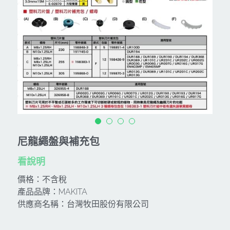
CAN TA肯田-附件
MT
雷射、牆體探測等儀器
TAKANO 電動工具
HONDA發電機、引擎
牧田MT
牧科Maktec
機器附件
KOLAI格萊電動工具
雷射儀器及水準儀
SHINKOMI 型鋼力
插電式
KUMAS工具
電動吊車、吊具、氣動工具
Milwaukee-充電器、電池、配件
電池及配件
Hikoki
五金及其它
Milwaukee-12
雷射測距儀
REXON
中亞焊條產品
搜索
Dewalt 電池、充電器、配件
引擎類
MK-POWER
尼龍繩盤與補充包
延長線、電線、電焊線
KingTony KUANI 專業級工具
看說明
HULK 浩克
電焊夾及切斷器
價格：不含稅
stanley 電池、充電器
其它工具
充電器
產品品牌：MAKITA
供應商名稱：台灣牧田股份有限公司
Milwaukee-18
鋸片類