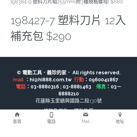
198384-9 塑料刀片組255mm(附3種規格螺母) $680
電動吊車、吊具、氣動工具
198427-7 塑料刀片 12入
變頻電焊機、CO2、鑽孔機
雷射儀器及水準儀
補充包 $290
HONDA發電機、引擎
TAKANO 電動工具
© 電動工具．義珍的家． All rights reserved.
KOLAI格萊電動工具
mail 
：hi@hi888.com.tw  
行動
：0960041867　 
電話
：03-8880316 ; 03-8881463　
傳真
：03－
CAN TA電動工具
8888210
花蓮縣玉里鎮興國路二段130號
HIKOKI 電動工具
條款及條件
隱私政策
台灣REXON 電動工具
首頁
電話
Mail
地址
美國 STANLEY 電動工具