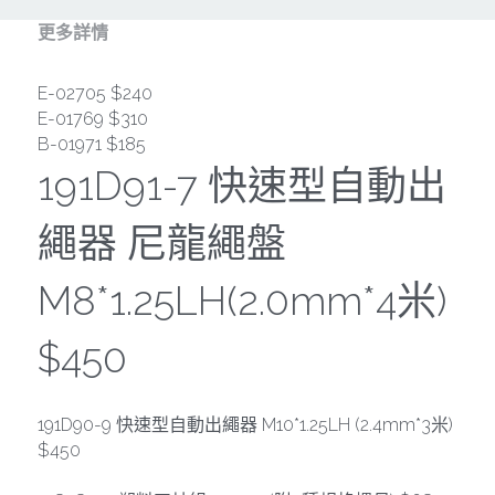
其它工具
鑽頭類
更多詳情
KUMAS 工具
板手及夾頭類
E-02705 $240
電錶類
木工刀系列
E-01769 $310
B-01971 $185
木工刀系列
191D91-7 快速型自動出
鑽頭類
繩器 尼龍繩盤 
鋸片類
M8*1.25LH(2.0mm*4米) 
電瓶充電器
$450
延長線、電線、電焊線
中亞焊條產品
191D90-9 快速型自動出繩器 M10*1.25LH (2.4mm*3米) 
$450
空、油壓系列