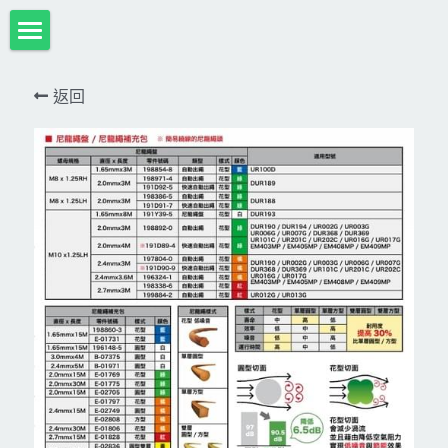
首頁
返回
項目展示
Milwaukee米沃奇、型鋼力
所有分類
HULK-DC POWER 浩克
DeWALT、STANLEY
18V
MK-POWER 充電式
12V
牧田
DeWALT(得偉)
牧田12V含⬇︎
型鋼力
STANLEY(史丹利)
Bosch
40V
牧田18V
電池、充電器、配件
KINGTONY~KUANI專業級工具
36V
其它電動工具
充電式
牧田36V⬇︎
Dewalt、Stanly 電池、配件
18V
充電器、電池、附件專區
變頻電焊機、CO2、鑽孔機
CAN TA電動工具
牧田40V
12V
插電式
CAN TA-附件
日本ASADA水管、電管壓接、油壓系列​等