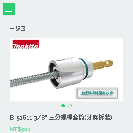
首頁
返回
項目展示
Milwaukee米沃奇、型鋼力
所有分類
HULK-DC POWER 浩克
DeWALT、STANLEY
18V
MK-POWER 充電式
12V
牧田
DeWALT(得偉)
牧田12V含⬇︎
型鋼力
STANLEY(史丹利)
Bosch
40V
牧田18V
電池、充電器、配件
KINGTONY~KUANI專業級工具
36V
其它電動工具
充電式
牧田36V⬇︎
Dewalt、Stanly 電池、配件
B-51611 3/8" 三分螺桿套筒(牙條拆裝)
18V
充電器、電池、附件專區
變頻電焊機、CO2、鑽孔機
CAN TA電動工具
NT$500
牧田40V
12V
插電式
CAN TA-附件
日本ASADA水管、電管壓接、油壓系列​等