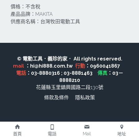
價格：不含稅
CAN TA肯田-附件
MT
雷射、牆體探測等儀器
TAKANO 電動工具
HONDA發電機、引擎
產品品牌：MAKITA
供應商名稱：台灣牧田電動工具
牧田MT
牧科Maktec
機器附件
KOLAI格萊電動工具
雷射儀器及水準儀
SHINKOMI 型鋼力
插電式
KUMAS工具
電動吊車、吊具、氣動工具
Milwaukee-充電器、電池、配件
電池及配件
Hikoki
五金及其它
© 電動工具．義珍的家． All rights reserved.
mail 
：hi@hi888.com.tw  
行動
：0960041867　 
Milwaukee-12
雷射測距儀
REXON
中亞焊條產品
搜索
電話
：03-8880316 ; 03-8881463　
傳真
：03－
8888210
Dewalt 電池、充電器、配件
引擎類
MK-POWER
延長線、電線、電焊線
花蓮縣玉里鎮興國路二段130號
KingTony KUANI 專業級工具
條款及條件
隱私政策
HULK 浩克
電焊夾及切斷器
stanley 電池、充電器
其它工具
充電器
Milwaukee-18
鋸片類
首頁
電話
Mail
地址