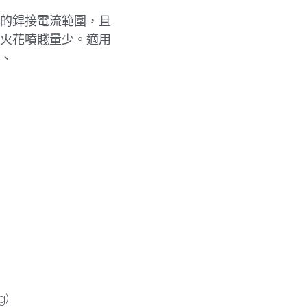
的銲接電流範圍，且
定，火花噴賤量少。適用
、
g)