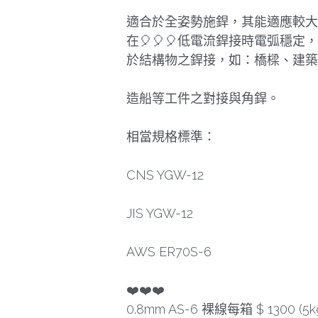
適合於全姿勢施銲，其能適應較大
在🎈🎈🎈低電流銲接時電弧穩
於結構物之銲接，如：橋樑、建築
造船等工件之對接與角銲。
相當規格標準：
CNS YGW-12
JIS YGW-12
AWS ER70S-6
❤️❤️❤️
0.8mm AS-6 裸線每箱 $ 1300 (5k