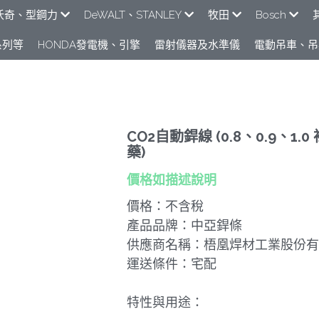
e米沃奇、型鋼力
DeWALT、STANLEY
牧田
Bosch
列​等
HONDA發電機、引擎
雷射儀器及水準儀
電動吊車、吊
CO2自動銲線 (0.8、0.9、1.0 
藥)
價格如描述說明
價格：不含稅
產品品牌：中亞銲條
供應商名稱：梧凰焊材工業股份有
運送條件：宅配
特性與用途：