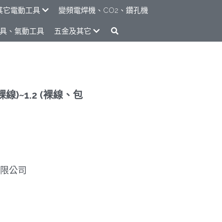
其它電動工具
變頻電焊機、CO2、鑽孔機
具、氣動工具
五金及其它
裸線)~1.2 (裸線、包
限公司