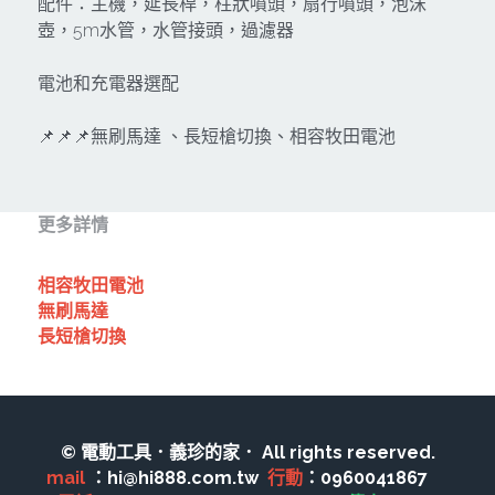
其它工具
配件：主機，延長桿，柱狀噴頭，扇行噴頭，泡沫
鑽頭類
壺，5m水管，水管接頭，過濾器
KUMAS 工具
板手及夾頭類
電池和充電器選配
電錶類
木工刀系列
📌📌📌無刷馬達 、長短槍切換、相容牧田電池
木工刀系列
鑽頭類
更多詳情
鋸片類
相容牧田電池
電瓶充電器
無刷馬達
長短槍切換
延長線、電線、電焊線
中亞焊條產品
© 電動工具．義珍的家． All rights reserved.
空、油壓系列
mail 
：hi@hi888.com.tw  
行動
：0960041867　 