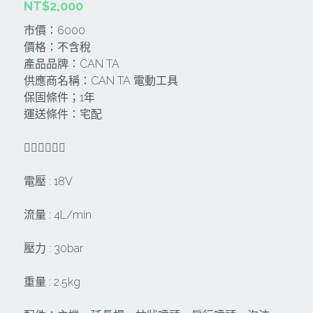
NT$2,000
CAN TA肯田-附件
MT
雷射、牆體探測等儀器
TAKANO 電動工具
HONDA發電機、引擎
市價：6000
價格：不含稅
牧田MT
牧科Maktec
機器附件
KOLAI格萊電動工具
雷射儀器及水準儀
產品品牌：CAN TA
供應商名稱：CAN TA 電動工具
SHINKOMI 型鋼力
插電式
KUMAS工具
電動吊車、吊具、氣動工具
保固條件；1年
運送條件：宅配
Milwaukee-充電器、電池、配件
電池及配件
Hikoki
五金及其它
🐕‍🦺🐕‍🦺🐕‍🦺
Milwaukee-12
雷射測距儀
REXON
中亞焊條產品
搜索
電壓 : 18V
Dewalt 電池、充電器、配件
引擎類
MK-POWER
延長線、電線、電焊線
流量 : 4L/min
KingTony KUANI 專業級工具
HULK 浩克
電焊夾及切斷器
壓力 : 30bar
stanley 電池、充電器
其它工具
充電器
Milwaukee-18
重量 : 2.5kg
鋸片類