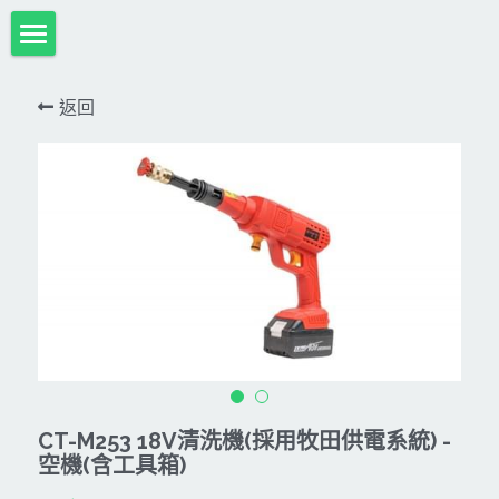
首頁
返回
項目展示
Milwaukee米沃奇、型鋼力
所有分類
HULK-DC POWER 浩克
DeWALT、STANLEY
18V
MK-POWER 充電式
12V
牧田
DeWALT(得偉)
牧田12V含⬇︎
型鋼力
STANLEY(史丹利)
Bosch
40V
牧田18V
電池、充電器、配件
KINGTONY~KUANI專業級工具
36V
其它電動工具
充電式
牧田36V⬇︎
Dewalt、Stanly 電池、配件
CT-M253 18V清洗機(採用牧田供電系統) -
18V
充電器、電池、附件專區
變頻電焊機、CO2、鑽孔機
CAN TA電動工具
空機(含工具箱)
牧田40V
12V
插電式
CAN TA-附件
日本ASADA水管、電管壓接、油壓系列​等