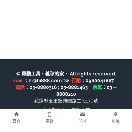
其它工具
鑽頭類
KUMAS 工具
板手及夾頭類
電錶類
木工刀系列
木工刀系列
鑽頭類
鋸片類
© 電動工具．義珍的家． All rights reserved.
mail 
：hi@hi888.com.tw  
行動
：0960041867　 
電瓶充電器
電話
：03-8880316 ; 03-8881463　
傳真
：03－
8888210
延長線、電線、電焊線
花蓮縣玉里鎮興國路二段130號
中亞焊條產品
條款及條件
隱私政策
首頁
電話
Mail
地址
空、油壓系列