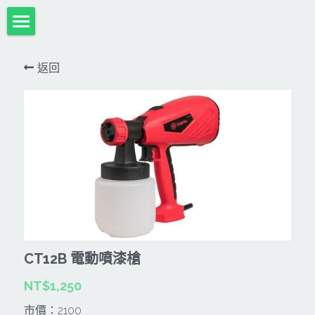
首頁
返回
項目展示
Milwaukee米沃奇、型鋼力
所有分類
HULK-DC POWER 浩克
DeWALT、STANLEY
18V
MK-POWER 充電式
12V
牧田
DeWALT(得偉)
牧田12V含⬇︎
型鋼力
STANLEY(史丹利)
Bosch
40V
牧田18V
電池、充電器、配件
KINGTONY~KUANI專業級工具
36V
其它電動工具
充電式
CT12B 電動噴漆槍
牧田36V⬇︎
Dewalt、Stanly 電池、配件
18V
充電器、電池、附件專區
變頻電焊機、CO2、鑽孔機
CAN TA電動工具
NT$1,250
牧田40V
12V
插電式
市價：2100
CAN TA-附件
日本ASADA水管、電管壓接、油壓系列​等