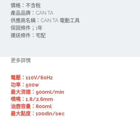
價格：不含稅
CAN TA肯田-附件
MT
雷射、牆體探測等儀器
TAKANO 電動工具
產品品牌：CAN TA
HONDA發電機、引擎
供應商名稱：CAN TA 電動工具
牧田MT
牧科Maktec
機器附件
KOLAI格萊電動工具
雷射儀器及水準儀
保固條件；1年
運送條件：宅配
SHINKOMI 型鋼力
插電式
KUMAS工具
電動吊車、吊具、氣動工具
Milwaukee-充電器、電池、配件
電池及配件
Hikoki
五金及其它
更多詳情
Milwaukee-12
雷射測距儀
REXON
中亞焊條產品
搜索
電壓：110V/60Hz
Dewalt 電池、充電器、配件
引擎類
MK-POWER
功率：500w
延長線、電線、電焊線
最大流速：900ml/min
KingTony KUANI 專業級工具
HULK 浩克
噴嘴：1.8/2.6mm
電焊夾及切斷器
油壺容量：800ml
stanley 電池、充電器
其它工具
最大黏度：100din/sec
充電器
Milwaukee-18
鋸片類