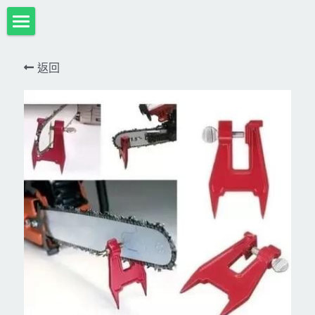
首頁
返回
項目展示
Milwaukee米沃奇、型鋼力
所有分類
HULK-DC POWER 浩克
DeWALT、STANLEY
18V
MK-POWER 充電式
12V
牧田
DeWALT(得偉)
牧田12V含⬇︎
型鋼力
STANLEY(史丹利)
Bosch
40V
牧田18V
電池、充電器、配件
KINGTONY~KUANI專業級工具
36V
其它電動工具
充電式
牧田36V⬇︎
Dewalt、Stanly 電池、配件
18V
充電器、電池、附件專區
變頻電焊機、CO2、鑽孔機
CAN TA電動工具
牧田40V
12V
插電式
CAN TA-附件
日本ASADA水管、電管壓接、油壓系列​等