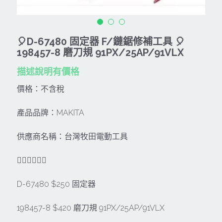
CAN TA肯田-附件
MT
雷射、牆體探測等儀器
TAKANO 電動工具
HONDA發電機、引擎
牧田MT
🎈D-67480 固定器 F/鏈鋸修補工具 🎈
牧科Maktec
機器附件
KOLAI格萊電動工具
雷射儀器及水準儀
198457-8 磨刀規 91PX/25AP/91VLX
SHINKOMI 型鋼力
插電式
KUMAS工具
電動吊車、吊具、氣動工具
描述說明有價格
Milwaukee-充電器、電池、配件
電池及配件
Hikoki
價格：不含稅
五金及其它
Milwaukee-12
雷射測距儀
REXON
產品品牌：MAKITA
中亞焊條產品
搜索
Dewalt 電池、充電器、配件
引擎類
MK-POWER
供應商名稱：台灣牧田電動工具
延長線、電線、電焊線
KingTony KUANI 專業級工具
HULK 浩克
電焊夾及切斷器
🐕‍🦺🐕‍🦺🐕‍🦺
stanley 電池、充電器
其它工具
充電器
D-67480 $250 固定器
Milwaukee-18
鋸片類
198457-8 $420 磨刀規 91PX/25AP/91VLX