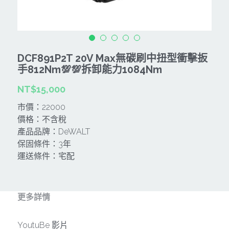
CAN TA肯田-附件
MT
雷射、牆體探測等儀器
TAKANO 電動工具
HONDA發電機、引擎
牧田MT
牧科Maktec
機器附件
KOLAI格萊電動工具
雷射儀器及水準儀
DCF891P2T 20V Max無碳刷中扭型衝擊扳
SHINKOMI 型鋼力
插電式
KUMAS工具
手812Nm💯💯拆卸能力1084Nm
電動吊車、吊具、氣動工具
Milwaukee-充電器、電池、配件
NT$15,000
電池及配件
Hikoki
五金及其它
市價：22000
Milwaukee-12
雷射測距儀
REXON
中亞焊條產品
搜索
價格：不含稅
產品品牌：DeWALT
Dewalt 電池、充電器、配件
引擎類
MK-POWER
延長線、電線、電焊線
保固條件：3年
運送條件：宅配
KingTony KUANI 專業級工具
HULK 浩克
電焊夾及切斷器
stanley 電池、充電器
其它工具
充電器
更多詳情
Milwaukee-18
鋸片類
YoutuBe 影片