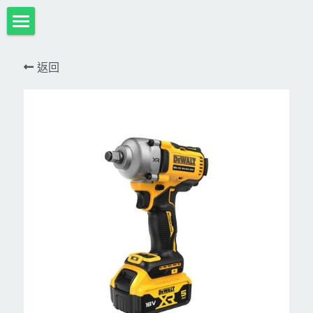
首頁
返回
項目展示
Milwaukee米沃奇、型鋼力
所有分類
HULK-DC POWER 浩克
DeWALT、STANLEY
18V
MK-POWER 充電式
12V
牧田
DeWALT(得偉)
牧田12V含⬇︎
型鋼力
STANLEY(史丹利)
Bosch
40V
牧田18V
電池、充電器、配件
KINGTONY~KUANI專業級工具
36V
其它電動工具
充電式
牧田36V⬇︎
Dewalt、Stanly 電池、配件
18V
充電器、電池、附件專區
變頻電焊機、CO2、鑽孔機
CAN TA電動工具
牧田40V
12V
插電式
CAN TA-附件
日本ASADA水管、電管壓接、油壓系列​等