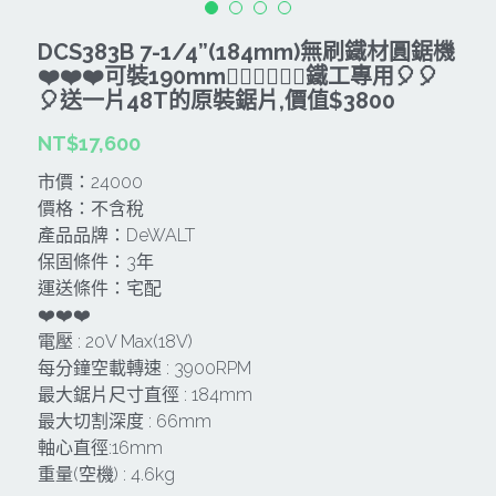
CAN TA肯田-附件
MT
雷射、牆體探測等儀器
TAKANO 電動工具
HONDA發電機、引擎
DCS383B 7-1/4”(184mm)無刷鐵材圓鋸機
❤️❤️❤️可裝190mm🐕‍🦺🐕‍🦺🐕‍🦺鐵工專用🎈🎈
牧田MT
牧科Maktec
機器附件
KOLAI格萊電動工具
🎈送一片48T的原裝鋸片,價值$3800
雷射儀器及水準儀
SHINKOMI 型鋼力
NT$17,600
插電式
KUMAS工具
電動吊車、吊具、氣動工具
市價：24000
Milwaukee-充電器、電池、配件
電池及配件
Hikoki
五金及其它
價格：不含稅
產品品牌：DeWALT
Milwaukee-12
雷射測距儀
REXON
中亞焊條產品
搜索
保固條件：3年
運送條件：宅配
Dewalt 電池、充電器、配件
引擎類
MK-POWER
延長線、電線、電焊線
❤️❤️❤️
電壓 : 20V Max(18V)
KingTony KUANI 專業級工具
HULK 浩克
電焊夾及切斷器
每分鐘空載轉速 : 3900RPM
最大鋸片尺寸直徑 : 184mm
stanley 電池、充電器
其它工具
充電器
最大切割深度 : 66mm
Milwaukee-18
軸心直徑:16mm
鋸片類
重量(空機) : 4.6kg