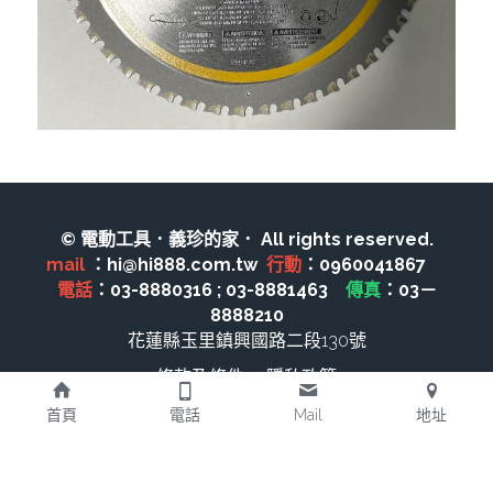
電動吊車、吊具、氣動工具
變頻電焊機、CO2、鑽孔機
雷射儀器及水準儀
HONDA發電機、引擎
TAKANO 電動工具
© 電動工具．義珍的家． All rights reserved.
mail 
：hi@hi888.com.tw  
行動
：0960041867　 
KOLAI格萊電動工具
電話
：03-8880316 ; 03-8881463　
傳真
：03－
8888210
CAN TA電動工具
花蓮縣玉里鎮興國路二段130號
HIKOKI 電動工具
條款及條件
隱私政策
首頁
電話
Mail
地址
台灣REXON 電動工具
美國 STANLEY 電動工具