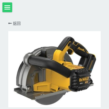
首頁
返回
項目展示
Milwaukee米沃奇、型鋼力
所有分類
HULK-DC POWER 浩克
DeWALT、STANLEY
18V
MK-POWER 充電式
12V
牧田
DeWALT(得偉)
牧田12V含⬇︎
型鋼力
STANLEY(史丹利)
Bosch
40V
牧田18V
電池、充電器、配件
KINGTONY~KUANI專業級工具
36V
其它電動工具
充電式
牧田36V⬇︎
Dewalt、Stanly 電池、配件
18V
充電器、電池、附件專區
變頻電焊機、CO2、鑽孔機
CAN TA電動工具
牧田40V
12V
插電式
CAN TA-附件
日本ASADA水管、電管壓接、油壓系列​等