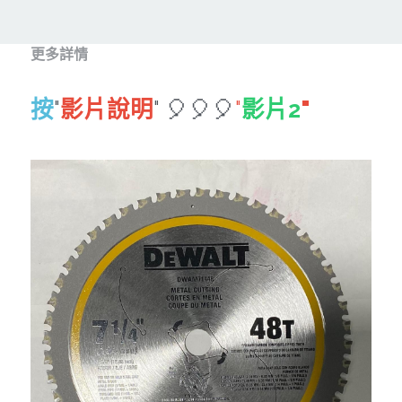
其它工具
鑽頭類
KUMAS 工具
板手及夾頭類
更多詳情
電錶類
木工刀系列
按
"
影片說明
" 🎈🎈🎈
"
影片2
"
木工刀系列
鑽頭類
鋸片類
電瓶充電器
延長線、電線、電焊線
中亞焊條產品
空、油壓系列