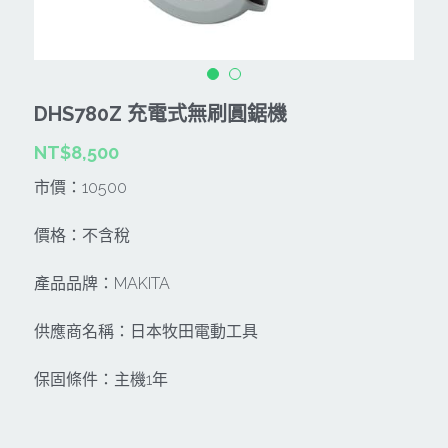
CAN TA肯田-附件
MT
雷射、牆體探測等儀器
TAKANO 電動工具
HONDA發電機、引擎
牧田MT
牧科Maktec
機器附件
KOLAI格萊電動工具
雷射儀器及水準儀
DHS780Z 充電式無刷圓鋸機
SHINKOMI 型鋼力
插電式
KUMAS工具
電動吊車、吊具、氣動工具
NT$8,500
Milwaukee-充電器、電池、配件
電池及配件
Hikoki
五金及其它
市價：10500
Milwaukee-12
雷射測距儀
REXON
中亞焊條產品
搜索
價格：不含稅
Dewalt 電池、充電器、配件
引擎類
MK-POWER
延長線、電線、電焊線
產品品牌：MAKITA
KingTony KUANI 專業級工具
HULK 浩克
電焊夾及切斷器
供應商名稱：日本牧田電動工具
stanley 電池、充電器
其它工具
充電器
保固條件：主機1年
Milwaukee-18
鋸片類