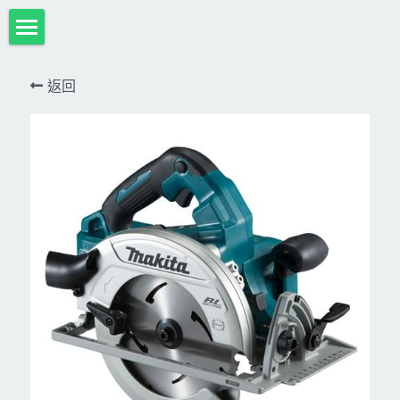
首頁
返回
項目展示
Milwaukee米沃奇、型鋼力
所有分類
HULK-DC POWER 浩克
DeWALT、STANLEY
18V
MK-POWER 充電式
12V
牧田
DeWALT(得偉)
牧田12V含⬇︎
型鋼力
STANLEY(史丹利)
Bosch
40V
牧田18V
電池、充電器、配件
KINGTONY~KUANI專業級工具
36V
其它電動工具
充電式
牧田36V⬇︎
Dewalt、Stanly 電池、配件
18V
充電器、電池、附件專區
變頻電焊機、CO2、鑽孔機
CAN TA電動工具
牧田40V
12V
插電式
CAN TA-附件
日本ASADA水管、電管壓接、油壓系列​等