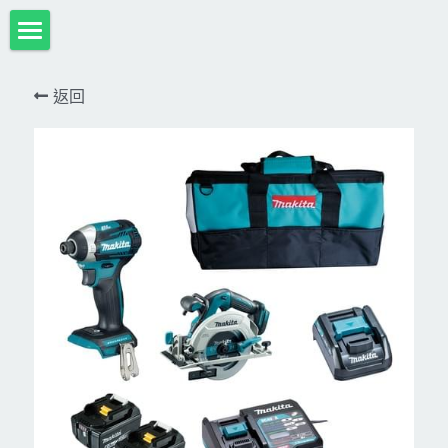
首頁
返回
項目展示
Milwaukee米沃奇、型鋼力
所有分類
HULK-DC POWER 浩克
DeWALT、STANLEY
18V
MK-POWER 充電式
12V
牧田
DeWALT(得偉)
牧田12V含⬇︎
型鋼力
STANLEY(史丹利)
Bosch
40V
牧田18V
電池、充電器、配件
KINGTONY~KUANI專業級工具
36V
其它電動工具
充電式
牧田36V⬇︎
Dewalt、Stanly 電池、配件
18V
充電器、電池、附件專區
變頻電焊機、CO2、鑽孔機
CAN TA電動工具
牧田40V
12V
插電式
CAN TA-附件
日本ASADA水管、電管壓接、油壓系列​等