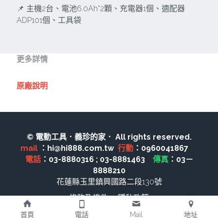
其它工具
鑽頭類
📌 主機2台、電池6.0Ah*2顆、充電器1個、適配器
ADP101個、工具袋
KUMAS 工具
板手及夾頭類
電錶類
木工刀系列
更多詳情
木工刀系列
原廠說明
鑽頭類
鋸片類
電瓶充電器
© 電動工具．義珍的家． All rights reserved.
mail 
：hi@hi888.com.tw  
行動
：0960041867　 
延長線、電線、電焊線
電話
：03-8880316 ; 03-8881463　
傳真
：03－
8888210
中亞焊條產品
花蓮縣玉里鎮興國路二段130號
條款及條件
隱私政策
空、油壓系列
首頁
電話
Mail
地址