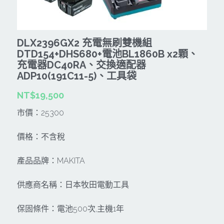
CAN TA肯田-附件
MT
雷射、牆體探測等儀器
TAKANO 電動工具
HONDA發電機、引擎
牧田MT
DLX2396GX2 充電無刷雙機組
牧科Maktec
機器附件
KOLAI格萊電動工具
雷射儀器及水準儀
DTD154+DHS680+電池BL1860B x2顆、
SHINKOMI 型鋼力
充電器DC40RA、交換適配器
插電式
KUMAS工具
電動吊車、吊具、氣動工具
ADP10(191C11-5)、工具袋
Milwaukee-充電器、電池、配件
電池及配件
Hikoki
五金及其它
NT$19,500
Milwaukee-12
雷射測距儀
REXON
市價：25300
中亞焊條產品
搜索
Dewalt 電池、充電器、配件
引擎類
MK-POWER
價格：不含稅
延長線、電線、電焊線
KingTony KUANI 專業級工具
HULK 浩克
產品品牌：MAKITA
電焊夾及切斷器
stanley 電池、充電器
其它工具
充電器
供應商名稱：日本牧田電動工具
Milwaukee-18
鋸片類
保固條件：電池500次,主機1年