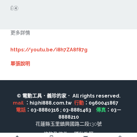
其它工具
鑽頭類
Ē④
KUMAS 工具
板手及夾頭類
電錶類
木工刀系列
更多詳情
木工刀系列
https://youtu.be/i8h7ZA8f87g
鑽頭類
單張說明
鋸片類
電瓶充電器
© 電動工具．義珍的家． All rights reserved.
延長線、電線、電焊線
mail 
：hi@hi888.com.tw  
行動
：0960041867　 
電話
：03-8880316 ; 03-8881463　
傳真
：03－
中亞焊條產品
8888210
花蓮縣玉里鎮興國路二段130號
空、油壓系列
條款及條件
隱私政策