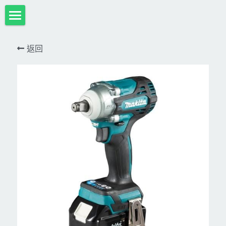
首頁
返回
項目展示
Milwaukee米沃奇、型鋼力
所有分類
HULK-DC POWER 浩克
DeWALT、STANLEY
18V
MK-POWER 充電式
12V
牧田
DeWALT(得偉)
牧田12V含⬇︎
型鋼力
STANLEY(史丹利)
Bosch
40V
牧田18V
電池、充電器、配件
KINGTONY~KUANI專業級工具
36V
其它電動工具
充電式
牧田36V⬇︎
Dewalt、Stanly 電池、配件
18V
充電器、電池、附件專區
變頻電焊機、CO2、鑽孔機
CAN TA電動工具
牧田40V
12V
插電式
CAN TA-附件
日本ASADA水管、電管壓接、油壓系列​等