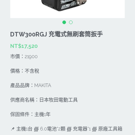
CAN TA肯田-附件
MT
雷射、牆體探測等儀器
TAKANO 電動工具
HONDA發電機、引擎
牧田MT
牧科Maktec
機器附件
KOLAI格萊電動工具
雷射儀器及水準儀
DTW300RGJ 充電式無刷套筒扳手
SHINKOMI 型鋼力
插電式
KUMAS工具
電動吊車、吊具、氣動工具
NT$17,520
Milwaukee-充電器、電池、配件
電池及配件
Hikoki
五金及其它
市價：21900
Milwaukee-12
雷射測距儀
REXON
中亞焊條產品
搜索
價格：不含稅
Dewalt 電池、充電器、配件
引擎類
MK-POWER
延長線、電線、電焊線
產品品牌：MAKITA
KingTony KUANI 專業級工具
HULK 浩克
電焊夾及切斷器
供應商名稱：日本牧田電動工具
stanley 電池、充電器
其它工具
充電器
保固條件：主機1年
Milwaukee-18
鋸片類
📌 主機1台 ∰ 6.0電池*2顆 ∰ 充電器*1 ∰ 原廠工具箱