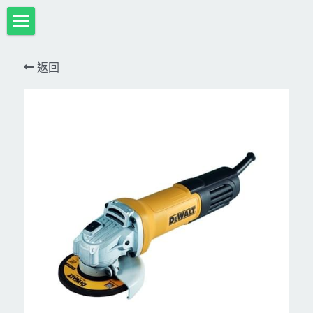
首頁
返回
項目展示
Milwaukee米沃奇、型鋼力
所有分類
HULK-DC POWER 浩克
DeWALT、STANLEY
18V
MK-POWER 充電式
12V
牧田
DeWALT(得偉)
牧田12V含⬇︎
型鋼力
STANLEY(史丹利)
Bosch
40V
牧田18V
電池、充電器、配件
KINGTONY~KUANI專業級工具
36V
其它電動工具
充電式
牧田36V⬇︎
Dewalt、Stanly 電池、配件
18V
充電器、電池、附件專區
變頻電焊機、CO2、鑽孔機
CAN TA電動工具
牧田40V
12V
插電式
CAN TA-附件
日本ASADA水管、電管壓接、油壓系列​等