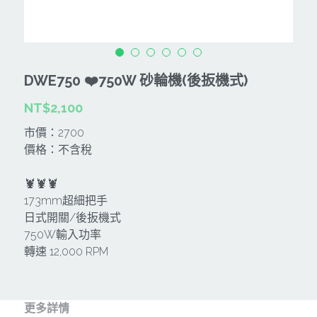
CAN TA肯田-附件
MT
雷射、牆體探測等儀器
TAKANO 電動工具
HONDA發電機、引擎
牧田MT
牧科Maktec
機器附件
KOLAI格萊電動工具
雷射儀器及水準儀
DWE750 ❤️750W 砂輪機(後扳機式)
SHINKOMI 型鋼力
插電式
KUMAS工具
電動吊車、吊具、氣動工具
NT$2,100
Milwaukee-充電器、電池、配件
電池及配件
Hikoki
五金及其它
市價：2700
價格：不含稅
Milwaukee-12
雷射測距儀
REXON
中亞焊條產品
搜索
🦞🦞🦞
Dewalt 電池、充電器、配件
引擎類
MK-POWER
延長線、電線、電焊線
173mm超細把手
日式開關/後扳機式
KingTony KUANI 專業級工具
HULK 浩克
電焊夾及切斷器
750W輸入功率
轉速 12,000 RPM
stanley 電池、充電器
其它工具
充電器
Milwaukee-18
鋸片類
更多詳情