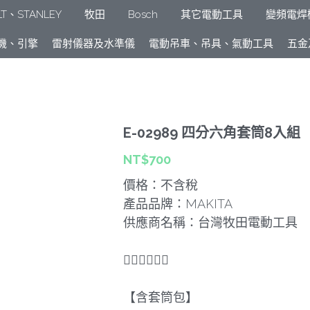
e米沃奇、型鋼力
DeWALT、STANLEY
牧田
Bosch
列​等
HONDA發電機、引擎
雷射儀器及水準儀
電動吊車、吊
E-02989 四分六角套筒8入組
NT$700
價格：不含稅
產品品牌：MAKITA
供應商名稱：台灣牧田電動工具
🐕‍🦺🐕‍🦺🐕‍🦺
【含套筒包】