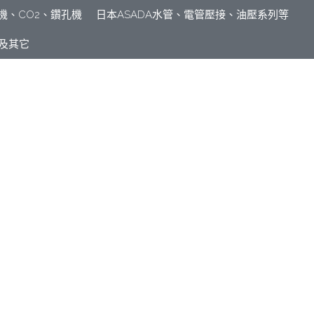
其它電動工具
變頻電焊機、CO2、鑽孔機
具、氣動工具
五金及其它