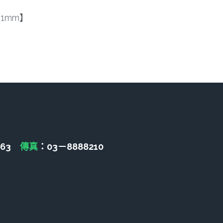
21mm】
463　
傳真
：03－8888210