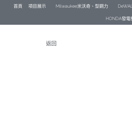
首頁
項目展示
Milwauke
日本ASADA水管、電管壓接、油壓系
返回