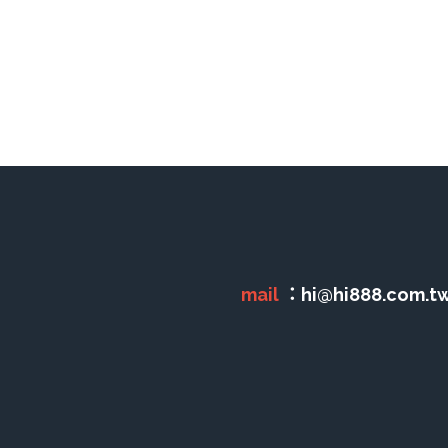
mail 
：hi@hi888.com.tw