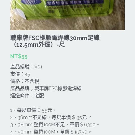
CAN TA肯田-附件
MT
雷射、牆體探測等儀器
TAKANO 電動工具
HONDA發電機、引擎
牧田MT
牧科Maktec
機器附件
KOLAI格萊電動工具
雷射儀器及水準儀
戰車牌FSC橡膠電焊線30mm足線
SHINKOMI 型鋼力
插電式
KUMAS工具
電動吊車、吊具、氣動工具
（12.5mm外徑）-尺
Milwaukee-充電器、電池、配件
電池及配件
Hikoki
五金及其它
NT$55
Milwaukee-12
產品編號：V01
雷射測距儀
REXON
中亞焊條產品
搜索
市價：45
Dewalt 電池、充電器、配件
引擎類
價格：不含稅
MK-POWER
延長線、電線、電焊線
產品品牌；戰車牌FSC橡膠電焊線
KingTony KUANI 專業級工具
HULK 浩克
運送條件：宅配
電焊夾及切斷器
stanley 電池、充電器
其它工具
1、每尺單價 $ 55元。
充電器
2、38mm不足線，每尺單價 $ 35元 。
Milwaukee-18
3、38mm 整捲100M不足，單價＄6350。
鋸片類
4、50mm 整捲100M，單價＄15750。