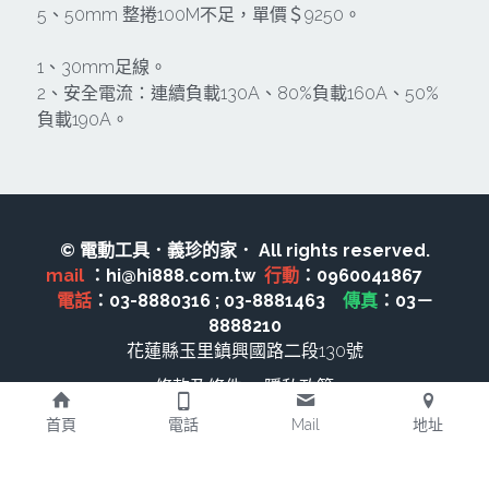
其它工具
鑽頭類
5、50mm 整捲100M不足，單價＄9250。
KUMAS 工具
板手及夾頭類
1、30mm足線。
2、安全電流：連續負載130A、80%負載160A、50%
電錶類
木工刀系列
負載190A。
木工刀系列
鑽頭類
© 電動工具．義珍的家． All rights reserved.
鋸片類
mail 
：hi@hi888.com.tw  
行動
：0960041867　 
電話
：03-8880316 ; 03-8881463　
傳真
：03－
電瓶充電器
8888210
花蓮縣玉里鎮興國路二段130號
延長線、電線、電焊線
條款及條件
隱私政策
中亞焊條產品
首頁
電話
Mail
地址
空、油壓系列