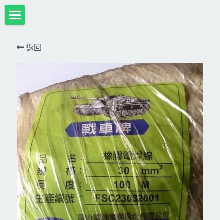
首頁
返回
項目展示
Milwaukee米沃奇、型鋼力
所有分類
HULK-DC POWER 浩克
DeWALT、STANLEY
18V
MK-POWER 充電式
12V
牧田
DeWALT(得偉)
牧田12V含⬇︎
型鋼力
STANLEY(史丹利)
Bosch
40V
牧田18V
電池、充電器、配件
KINGTONY~KUANI專業級工具
36V
其它電動工具
充電式
牧田36V⬇︎
Dewalt、Stanly 電池、配件
18V
充電器、電池、附件專區
變頻電焊機、CO2、鑽孔機
CAN TA電動工具
牧田40V
12V
插電式
CAN TA-附件
日本ASADA水管、電管壓接、油壓系列​等