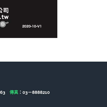
463　
傳真
：03－8888210