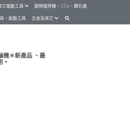
其它電動工具
變頻電焊機、CO2、鑽孔機
具、氣動工具
五金及其它
面砂輪機＊新產品 、最
用。