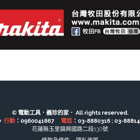
© 電動工具．義珍的家． All rights reserved.
  
行動
：0960041867　 
電話
：03-8880316 ; 03-8881
花蓮縣玉里鎮興國路二段130號