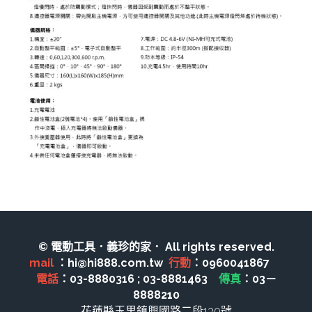
機器附件
bosch 充電器、電池、附件
雷射、牆體探測
Bosch 插電式
Bosch 充電式
美國DeWALT 電動 充電工具
牧田電池及配件
引擎類
© 電動工具．義珍的家． All rights reserved.
mail 
：hi@hi888.com.tw  
行動
：0960041867　 
牧科Maktec
電話
：03-8880316 ; 03-8881463　
傳真
：03－
8888210
牧田插電式
花蓮縣玉里鎮興國路二段130號