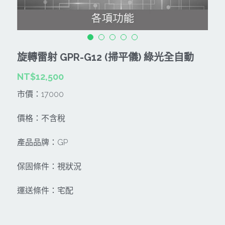
CAN TA肯田-附件
MT
雷射、牆體探測等儀器
TAKANO 電動工具
HONDA發電機、引擎
牧田MT
牧科Maktec
機器附件
KOLAI格萊電動工具
雷射儀器及水準儀
旋轉雷射 GPR-G12 (掃平儀) 綠光全自動
SHINKOMI 型鋼力
插電式
KUMAS工具
電動吊車、吊具、氣動工具
NT$12,500
Milwaukee-充電器、電池、配件
電池及配件
Hikoki
五金及其它
市價：17000
Milwaukee-12
雷射測距儀
REXON
中亞焊條產品
搜索
價格：不含稅
Dewalt 電池、充電器、配件
引擎類
MK-POWER
延長線、電線、電焊線
產品品牌：GP
KingTony KUANI 專業級工具
HULK 浩克
電焊夾及切斷器
保固條件：視狀況
stanley 電池、充電器
其它工具
充電器
運送條件：宅配
Milwaukee-18
鋸片類