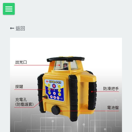
首頁
返回
項目展示
Milwaukee米沃奇、型鋼力
所有分類
HULK-DC POWER 浩克
DeWALT、STANLEY
18V
MK-POWER 充電式
12V
牧田
DeWALT(得偉)
牧田12V含⬇︎
型鋼力
STANLEY(史丹利)
Bosch
40V
牧田18V
電池、充電器、配件
KINGTONY~KUANI專業級工具
36V
其它電動工具
充電式
牧田36V⬇︎
Dewalt、Stanly 電池、配件
18V
充電器、電池、附件專區
變頻電焊機、CO2、鑽孔機
CAN TA電動工具
牧田40V
12V
插電式
CAN TA-附件
日本ASADA水管、電管壓接、油壓系列​等