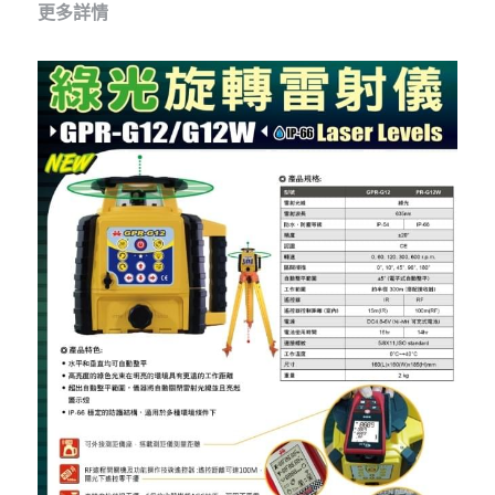
其它工具
更多詳情
鑽頭類
KUMAS 工具
板手及夾頭類
電錶類
木工刀系列
木工刀系列
鑽頭類
鋸片類
電瓶充電器
延長線、電線、電焊線
中亞焊條產品
空、油壓系列