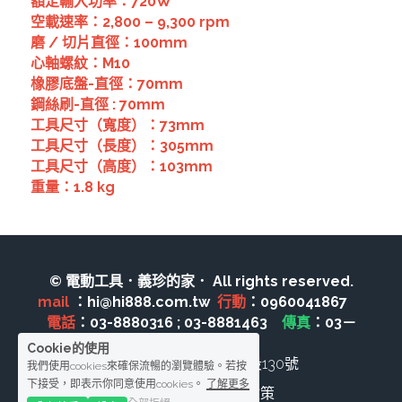
其它工具
額定輸入功率：720W
鑽頭類
空載速率：2,800 – 9,300 rpm
KUMAS 工具
磨 / 切片直徑：100mm
板手及夾頭類
心軸螺紋：M10
電錶類
橡膠底盤-直徑：70mm
木工刀系列
鋼絲刷-直徑 : 70mm
木工刀系列
工具尺寸（寬度）：73mm
工具尺寸（長度）：305mm
鑽頭類
工具尺寸（高度）：103mm
重量：1.8 kg
鋸片類
電瓶充電器
© 電動工具．義珍的家． All rights reserved.
延長線、電線、電焊線
mail 
：hi@hi888.com.tw  
行動
：0960041867　 
電話
：03-8880316 ; 03-8881463　
傳真
：03－
中亞焊條產品
8888210
Cookie的使用
花蓮縣玉里鎮興國路二段130號
我們使用cookies來確保流暢的瀏覽體驗。若按
空、油壓系列
下接受，即表示你同意使用cookies。
了解更多
條款及條件
隱私政策