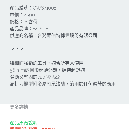
產品編號：GWS7100ET
CAN TA肯田-附件
MT
雷射、牆體探測等儀器
TAKANO 電動工具
HONDA發電機、引擎
市價：2,390
價格：不含稅
牧田MT
牧科Maktec
機器附件
KOLAI格萊電動工具
雷射儀器及水準儀
產品品牌：BOSCH
供應商名稱：台灣羅伯特博世股份有限公司
SHINKOMI 型鋼力
插電式
KUMAS工具
電動吊車、吊具、氣動工具
📌📌📌
Milwaukee-充電器、電池、配件
電池及配件
Hikoki
五金及其它
Milwaukee-12
纖細而強勁的工具，適合所有人使用
雷射測距儀
REXON
中亞焊條產品
搜索
56 mm的圓形超薄外殼，握持超舒適
Dewalt 電池、充電器、配件
強勁又堅固的720 W馬達
引擎類
MK-POWER
延長線、電線、電焊線
高扭力機型附金屬軸承法蘭，適用於任何嚴苛的應用
KingTony KUANI 專業級工具
HULK 浩克
電焊夾及切斷器
stanley 電池、充電器
其它工具
充電器
更多詳情
Milwaukee-18
鋸片類
產品原廠說明