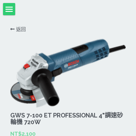
首頁
返回
項目展示
Milwaukee米沃奇、型鋼力
所有分類
HULK-DC POWER 浩克
DeWALT、STANLEY
18V
MK-POWER 充電式
12V
牧田
DeWALT(得偉)
牧田12V含⬇︎
型鋼力
STANLEY(史丹利)
Bosch
40V
牧田18V
電池、充電器、配件
KINGTONY~KUANI專業級工具
36V
其它電動工具
充電式
GWS 7-100 ET PROFESSIONAL 4"調速砂
牧田36V⬇︎
Dewalt、Stanly 電池、配件
18V
充電器、電池、附件專區
變頻電焊機、CO2、鑽孔機
CAN TA電動工具
輪機 720W
牧田40V
NT$2,100
12V
插電式
CAN TA-附件
日本ASADA水管、電管壓接、油壓系列​等