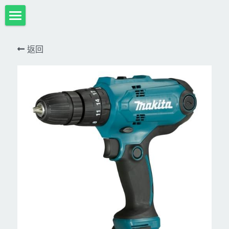
首頁
返回
項目展示
Milwaukee米沃奇、型鋼力
所有分類
HULK-DC POWER 浩克
DeWALT、STANLEY
18V
MK-POWER 充電式
12V
牧田
DeWALT(得偉)
牧田12V含⬇︎
型鋼力
STANLEY(史丹利)
Bosch
40V
牧田18V
電池、充電器、配件
KINGTONY~KUANI專業級工具
36V
其它電動工具
充電式
牧田36V⬇︎
Dewalt、Stanly 電池、配件
18V
充電器、電池、附件專區
變頻電焊機、CO2、鑽孔機
CAN TA電動工具
牧田40V
12V
插電式
CAN TA-附件
日本ASADA水管、電管壓接、油壓系列​等