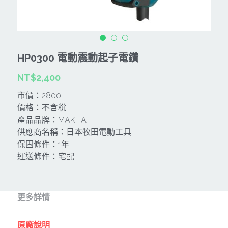
CAN TA肯田-附件
MT
雷射、牆體探測等儀器
TAKANO 電動工具
HONDA發電機、引擎
牧田MT
牧科Maktec
機器附件
KOLAI格萊電動工具
雷射儀器及水準儀
HP0300 電動震動起子電鑽
SHINKOMI 型鋼力
插電式
KUMAS工具
電動吊車、吊具、氣動工具
NT$2,400
Milwaukee-充電器、電池、配件
電池及配件
Hikoki
五金及其它
市價：2800
價格：不含稅
Milwaukee-12
雷射測距儀
REXON
中亞焊條產品
搜索
產品品牌：MAKITA
供應商名稱：日本牧田電動工具
Dewalt 電池、充電器、配件
引擎類
MK-POWER
延長線、電線、電焊線
保固條件：1年
運送條件：宅配
KingTony KUANI 專業級工具
HULK 浩克
電焊夾及切斷器
stanley 電池、充電器
其它工具
充電器
更多詳情
Milwaukee-18
鋸片類
原廠說明