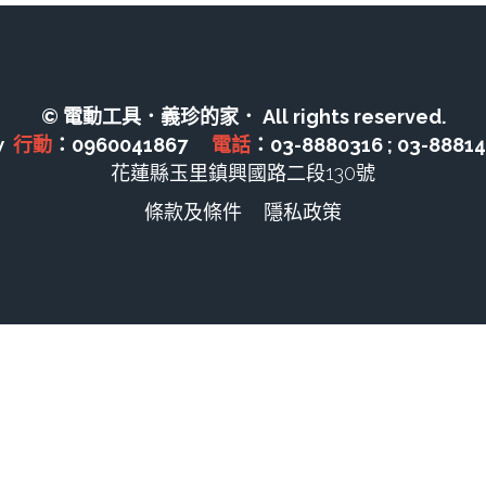
可為手機、平板電腦及媒體播放機充電
© 電動工具．義珍的家． All rights reserved.
  
行動
：0960041867　 
電話
：03-8880316 ; 03-8881
花蓮縣玉里鎮興國路二段130號
條款及條件
隱私政策