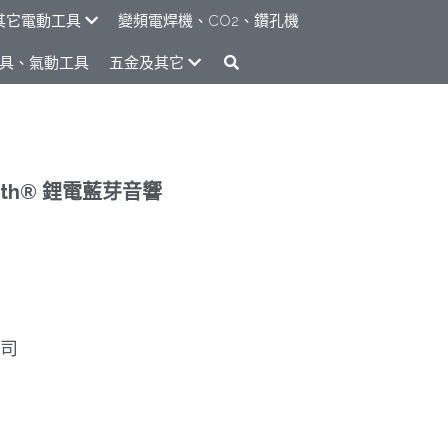
其它電動工具
變頻電焊機、CO2、鑽孔機
具、氣動工具
五金及其它
tooth® 鋰電藍芽音響
司