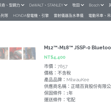
e米沃奇、型鋼力
DeWALT、STANLEY
牧田
Bosch
列​等
HONDA發電機、引擎
雷射儀器及水準儀
電動吊車、吊
M12™-M18™ JSSP-0 Blue
NT$4,400
市價：7857
價格：不含稅
產品品牌：MilwauKee
供應商名稱：正晴百貨股份有限公
保固條件：1年
運送條件：宅配