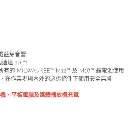
 鋰電藍芽音響
圍遠達 30 m
 MILWAUKEE™ M12™ 及 M18™ 鋰電池使用
防塵，在作業現場內外的惡劣條件下使用安全無虞