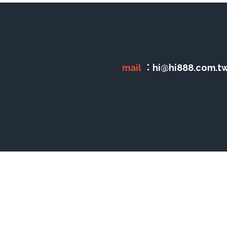
各音量的音色均鴻亮清晰
2.1A USB 充電器，
頂級喇叭連重低音埠
mail 
：hi@hi888.com.tw