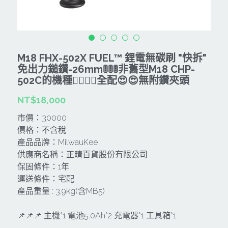
CAN TA肯田-附件
MT
雷射、牆體探測等儀器
TAKANO 電動工具
HONDA發電機、引擎
牧田MT
牧科Maktec
機器附件
KOLAI格萊電動工具
雷射儀器及水準儀
M18 FHX-502X FUEL™ 鋰電無碳刷 "快拆"
SHINKOMI 型鋼力
插電式
KUMAS工具
免出力鎚鑽-26mm🚦🚦🚦非舊型M18 CHP-
電動吊車、吊具、氣動工具
502C的機種🐕‍🦺🐕‍🦺全配😍😍無附鑽夾頭
Milwaukee-充電器、電池、配件
電池及配件
Hikoki
五金及其它
NT$18,000
Milwaukee-12
雷射測距儀
REXON
中亞焊條產品
搜索
市價：30000
價格：不含稅
Dewalt 電池、充電器、配件
引擎類
MK-POWER
延長線、電線、電焊線
產品品牌：MilwauKee
供應商名稱：正晴百貨股份有限公司
KingTony KUANI 專業級工具
HULK 浩克
電焊夾及切斷器
保固條件：1年
運送條件：宅配
stanley 電池、充電器
其它工具
充電器
產品重量 : 3.9kg(含MB5)
Milwaukee-18
鋸片類
📌📌📌 主機*1 電池5.0Ah*2 充電器*1 工具箱*1