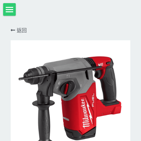
首頁
返回
項目展示
Milwaukee米沃奇、型鋼力
所有分類
HULK-DC POWER 浩克
DeWALT、STANLEY
18V
MK-POWER 充電式
12V
牧田
DeWALT(得偉)
牧田12V含⬇︎
型鋼力
STANLEY(史丹利)
Bosch
40V
牧田18V
電池、充電器、配件
KINGTONY~KUANI專業級工具
36V
其它電動工具
充電式
牧田36V⬇︎
Dewalt、Stanly 電池、配件
18V
充電器、電池、附件專區
變頻電焊機、CO2、鑽孔機
CAN TA電動工具
牧田40V
12V
插電式
CAN TA-附件
日本ASADA水管、電管壓接、油壓系列​等