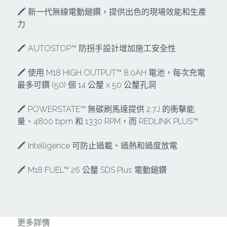
其它工具
鑽頭類
🖍 新一代無線電動鎚鑽，提供出色的現場效能和生產
KUMAS 工具
力
板手及夾頭類
電錶類
🖍 AUTOSTOP™ 防拐手設計增加施工安全性
木工刀系列
木工刀系列
🖍 使用 M18 HIGH OUTPUT™ 8.0AH 電池，每次充電
最多可鑽 (50) 個 14 公釐 x 50 公釐孔洞
鑽頭類
🖍 POWERSTATE™ 無碳刷馬達提供 2.7J 的衝擊能
鋸片類
量、4800 bpm 和 1330 RPM，而 REDLINK PLUS™
電瓶充電器
🖍 Intelligence 可防止過載、過熱和過度放電
延長線、電線、電焊線
🖍 M18 FUEL™ 26 公釐 SDS Plus 電動鎚鑽
中亞焊條產品
空、油壓系列
更多詳情