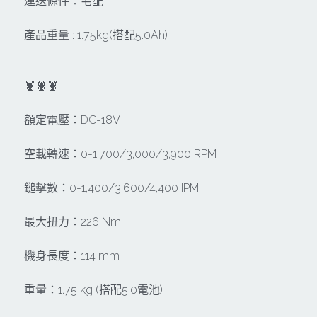
其它工具
運送條件：宅配
鑽頭類
KUMAS 工具
產品重量 : 1.75kg(搭配5.0Ah)
板手及夾頭類
電錶類
木工刀系列
🦞🦞🦞
木工刀系列
額定電壓：DC-18V
鑽頭類
空載轉速：0-1,700/3,000/3,900 RPM
鋸片類
鎚擊數：0-1,400/3,600/4,400 IPM
電瓶充電器
最大扭力：226 Nm
延長線、電線、電焊線
機身長度：114 mm
中亞焊條產品
重量：1.75 kg (搭配5.0電池)
空、油壓系列