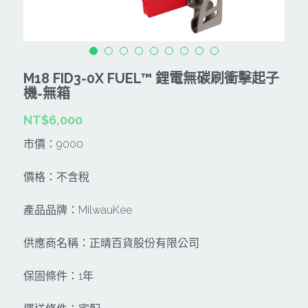
CAN TA肯田-附件
MT
雷射、牆體探測等儀器
TAKANO 電動工具
HONDA發電機、引擎
牧田MT
牧科Maktec
機器附件
KOLAI格萊電動工具
雷射儀器及水準儀
M18 FID3-0X FUEL™ 鋰電無碳刷衝擊起子
SHINKOMI 型鋼力
插電式
KUMAS工具
機-無箱
電動吊車、吊具、氣動工具
Milwaukee-充電器、電池、配件
NT$6,000
電池及配件
Hikoki
五金及其它
市價：9000
Milwaukee-12
雷射測距儀
REXON
中亞焊條產品
搜索
價格：不含稅
Dewalt 電池、充電器、配件
引擎類
MK-POWER
延長線、電線、電焊線
產品品牌：MilwauKee
KingTony KUANI 專業級工具
HULK 浩克
電焊夾及切斷器
供應商名稱：正晴百貨股份有限公司
stanley 電池、充電器
其它工具
充電器
保固條件：1年
Milwaukee-18
鋸片類