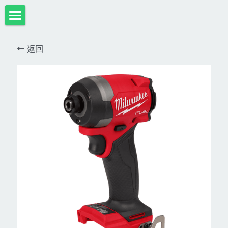
首頁
返回
項目展示
Milwaukee米沃奇、型鋼力
所有分類
HULK-DC POWER 浩克
DeWALT、STANLEY
18V
MK-POWER 充電式
12V
牧田
DeWALT(得偉)
牧田12V含⬇︎
型鋼力
STANLEY(史丹利)
Bosch
40V
牧田18V
電池、充電器、配件
KINGTONY~KUANI專業級工具
36V
其它電動工具
充電式
牧田36V⬇︎
Dewalt、Stanly 電池、配件
18V
充電器、電池、附件專區
變頻電焊機、CO2、鑽孔機
CAN TA電動工具
牧田40V
12V
插電式
CAN TA-附件
日本ASADA水管、電管壓接、油壓系列​等