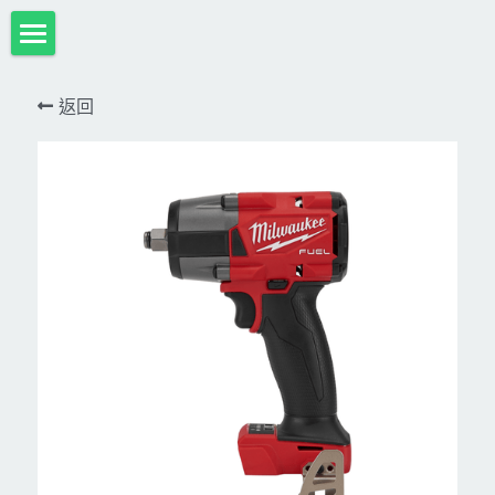
首頁
返回
項目展示
Milwaukee米沃奇、型鋼力
所有分類
HULK-DC POWER 浩克
DeWALT、STANLEY
18V
MK-POWER 充電式
12V
牧田
DeWALT(得偉)
牧田12V含⬇︎
型鋼力
STANLEY(史丹利)
Bosch
40V
牧田18V
電池、充電器、配件
KINGTONY~KUANI專業級工具
36V
其它電動工具
充電式
牧田36V⬇︎
Dewalt、Stanly 電池、配件
18V
充電器、電池、附件專區
變頻電焊機、CO2、鑽孔機
CAN TA電動工具
牧田40V
12V
插電式
CAN TA-附件
日本ASADA水管、電管壓接、油壓系列​等