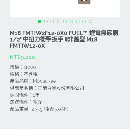
CAN TA肯田-附件
MT
雷射、牆體探測等儀器
TAKANO 電動工具
HONDA發電機、引擎
牧田MT
牧科Maktec
機器附件
KOLAI格萊電動工具
雷射儀器及水準儀
M18 FMTIW2F12-0X0 FUEL™ 鋰電無碳刷
SHINKOMI 型鋼力
插電式
KUMAS工具
1/2″中扭力衝擊扳手 🚦非舊型 M18
電動吊車、吊具、氣動工具
FMTIW12-0X
Milwaukee-充電器、電池、配件
電池及配件
Hikoki
五金及其它
NT$9,000
Milwaukee-12
雷射測距儀
REXON
中亞焊條產品
搜索
市價：11000
價格：不含稅
Dewalt 電池、充電器、配件
引擎類
MK-POWER
延長線、電線、電焊線
產品品牌：MilwauKee
供應商名稱：正晴百貨股份有限公司
KingTony KUANI 專業級工具
HULK 浩克
電焊夾及切斷器
保固條件：1年
運送條件：宅配
stanley 電池、充電器
其它工具
充電器
產品重量 : 2.3kg (搭配5.0AH)
Milwaukee-18
鋸片類