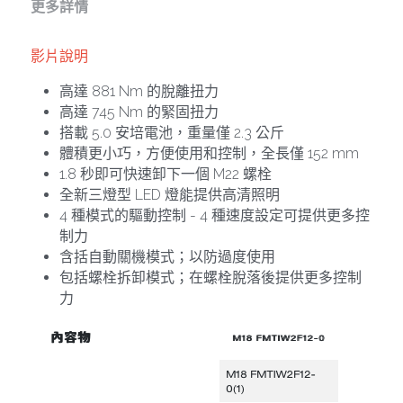
其它工具
更多詳情
鑽頭類
KUMAS 工具
板手及夾頭類
影片
說明
電錶類
高達 881 Nm 的脫離扭力
木工刀系列
高達 745 Nm 的緊固扭力
木工刀系列
搭載 5.0 安培電池，重量僅 2.3 公斤
體積更小巧，方便使用和控制，全長僅 152 mm
鑽頭類
1.8 秒即可快速卸下一個 M22 螺栓
全新三燈型 LED 燈能提供高清照明
鋸片類
4 種模式的驅動控制 - 4 種速度設定可提供更多控
制力
電瓶充電器
含括自動關機模式；以防過度使用
包括螺栓拆卸模式；在螺栓脫落後提供更多控制
延長線、電線、電焊線
力
中亞焊條產品
空、油壓系列