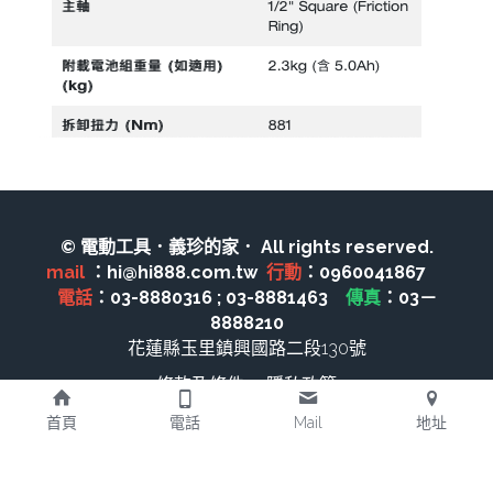
機器附件
bosch 充電器、電池、附件
雷射、牆體探測
Bosch 插電式
Bosch 充電式
© 電動工具．義珍的家． All rights reserved.
mail 
：hi@hi888.com.tw  
行動
：0960041867　 
美國DeWALT 電動 充電工具
電話
：03-8880316 ; 03-8881463　
傳真
：03－
8888210
牧田電池及配件
花蓮縣玉里鎮興國路二段130號
引擎類
條款及條件
隱私政策
首頁
電話
Mail
地址
牧科Maktec
牧田插電式