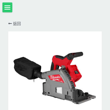
首頁
返回
項目展示
Milwaukee米沃奇、型鋼力
所有分類
HULK-DC POWER 浩克
DeWALT、STANLEY
18V
MK-POWER 充電式
12V
牧田
DeWALT(得偉)
牧田12V含⬇︎
型鋼力
STANLEY(史丹利)
Bosch
40V
牧田18V
電池、充電器、配件
KINGTONY~KUANI專業級工具
36V
其它電動工具
充電式
牧田36V⬇︎
Dewalt、Stanly 電池、配件
18V
充電器、電池、附件專區
變頻電焊機、CO2、鑽孔機
CAN TA電動工具
牧田40V
12V
插電式
CAN TA-附件
日本ASADA水管、電管壓接、油壓系列​等