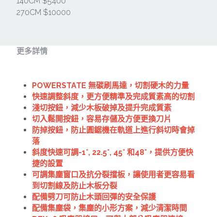
其它工具
140CM $5400
鑽頭類
270CM $10000
KUMAS 工具
板手及夾頭類
電錶類
更多詳情
木工刀系列
木工刀系列
POWERSTATE 無碳刷馬達​，切割硬木的力量​
鑽頭類
快速調整斜度​，更方便精準及完成質素高的切割​
淺切按鈕​，減少木板破掉及提升完成質素​
鋸片類
切入鬆開按鈕​，容易存儲及方便更換刀片​
防掉按鈕​，防止圓鋸機在軌道上進行斜切時會掉
電瓶充電器
落​
斜度快速可調-1°, 22.5°, 45° 和48°​，提供方便快
延長線、電線、電焊線
捷的設置​
可調集塵窗口及抗分裂擋板​，讓使用者更容易看
中亞焊條產品
到切割線及防止木板分裂​
配備劈刀​可防止木頭回彈的安全保護​
空、油壓系列
配備集塵袋​，集塵的小形方案，減少清潔時間​