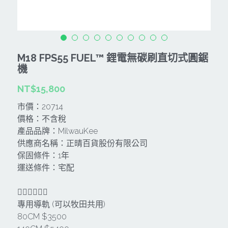
CAN TA肯田-附件
MT
雷射、牆體探測等儀器
TAKANO 電動工具
HONDA發電機、引擎
牧田MT
牧科Maktec
機器附件
KOLAI格萊電動工具
雷射儀器及水準儀
M18 FPS55 FUEL™ 鋰電無碳刷直切式圓鋸
SHINKOMI 型鋼力
插電式
KUMAS工具
機
電動吊車、吊具、氣動工具
Milwaukee-充電器、電池、配件
NT$15,800
電池及配件
Hikoki
五金及其它
市價：20714
Milwaukee-12
雷射測距儀
REXON
中亞焊條產品
搜索
價格：不含稅
產品品牌：MilwauKee
Dewalt 電池、充電器、配件
引擎類
MK-POWER
延長線、電線、電焊線
供應商名稱：正晴百貨股份有限公司
保固條件：1年
KingTony KUANI 專業級工具
HULK 浩克
電焊夾及切斷器
運送條件：宅配
stanley 電池、充電器
其它工具
充電器
🐕‍🦺🐕‍🦺🐕‍🦺
專用導軌 (可以牧田共用)
Milwaukee-18
鋸片類
80CM $3500