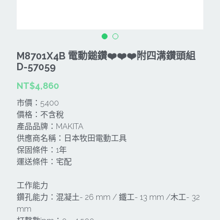
CAN TA肯田-附件
MT
雷射、牆體探測等儀器
TAKANO 電動工具
HONDA發電機、引擎
牧田MT
牧科Maktec
機器附件
KOLAI格萊電動工具
雷射儀器及水準儀
M8701X4B 電動鎚鑽❤️❤️❤️附四溝鑽頭組
SHINKOMI 型鋼力
插電式
KUMAS工具
D-57059
電動吊車、吊具、氣動工具
Milwaukee-充電器、電池、配件
NT$4,860
電池及配件
Hikoki
五金及其它
市價：5400
Milwaukee-12
雷射測距儀
REXON
中亞焊條產品
搜索
價格：不含稅
產品品牌：MAKITA
Dewalt 電池、充電器、配件
引擎類
MK-POWER
延長線、電線、電焊線
供應商名稱：日本牧田電動工具
保固條件：1年
KingTony KUANI 專業級工具
HULK 浩克
電焊夾及切斷器
運送條件：宅配
stanley 電池、充電器
其它工具
充電器
工作能力
鑽孔能力：混凝土- 26 mm / 鐵工- 13 mm /木工- 32
Milwaukee-18
鋸片類
mm