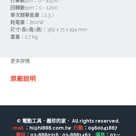
其它工具
打擊數ipm：0 - 4,500
鑽頭類
回轉數rpm：0 - 1,200
KUMAS 工具
單次鎚擊能量：2.3 J
板手及夾頭類
耗電量：800W
電錶類
尺寸(長x寬x高)：362 x 71 x 194 mm
木工刀系列
重量：2.7 kg
木工刀系列
鑽頭類
更多詳情
鋸片類
原廠說明
電瓶充電器
延長線、電線、電焊線
中亞焊條產品
© 電動工具．義珍的家． All rights reserved.
空、油壓系列
mail 
：hi@hi888.com.tw  
行動
：0960041867　 
電話
：03-8880316 ; 03-8881463　
傳真
：03－