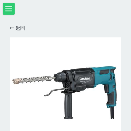
首頁
返回
項目展示
Milwaukee米沃奇、型鋼力
所有分類
HULK-DC POWER 浩克
DeWALT、STANLEY
18V
MK-POWER 充電式
12V
牧田
DeWALT(得偉)
牧田12V含⬇︎
型鋼力
STANLEY(史丹利)
Bosch
40V
牧田18V
電池、充電器、配件
KINGTONY~KUANI專業級工具
36V
其它電動工具
充電式
牧田36V⬇︎
Dewalt、Stanly 電池、配件
18V
充電器、電池、附件專區
變頻電焊機、CO2、鑽孔機
CAN TA電動工具
牧田40V
12V
插電式
CAN TA-附件
日本ASADA水管、電管壓接、油壓系列​等