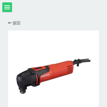
首頁
返回
項目展示
Milwaukee米沃奇、型鋼力
所有分類
HULK-DC POWER 浩克
DeWALT、STANLEY
18V
MK-POWER 充電式
12V
牧田
DeWALT(得偉)
牧田12V含⬇︎
型鋼力
STANLEY(史丹利)
Bosch
40V
牧田18V
電池、充電器、配件
KINGTONY~KUANI專業級工具
36V
其它電動工具
充電式
牧田36V⬇︎
Dewalt、Stanly 電池、配件
18V
充電器、電池、附件專區
變頻電焊機、CO2、鑽孔機
CAN TA電動工具
牧田40V
12V
插電式
CAN TA-附件
日本ASADA水管、電管壓接、油壓系列​等