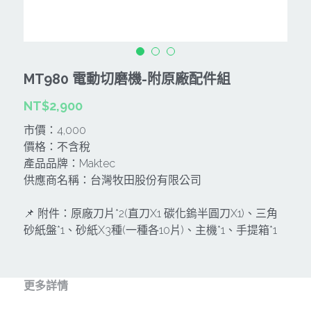
CAN TA肯田-附件
MT
雷射、牆體探測等儀器
TAKANO 電動工具
HONDA發電機、引擎
牧田MT
牧科Maktec
機器附件
KOLAI格萊電動工具
雷射儀器及水準儀
MT980 電動切磨機-附原廠配件組
SHINKOMI 型鋼力
插電式
KUMAS工具
電動吊車、吊具、氣動工具
NT$2,900
Milwaukee-充電器、電池、配件
電池及配件
Hikoki
五金及其它
市價：4,000
價格：不含稅
Milwaukee-12
雷射測距儀
REXON
中亞焊條產品
搜索
產品品牌：Maktec
供應商名稱：台灣牧田股份有限公司
Dewalt 電池、充電器、配件
引擎類
MK-POWER
延長線、電線、電焊線
📌 附件：原廠刀片*2(直刀X1 碳化鎢半圓刀X1)、三角
KingTony KUANI 專業級工具
HULK 浩克
電焊夾及切斷器
砂紙盤*1、砂紙X3種(一種各10片)、主機*1、手提箱*1
stanley 電池、充電器
其它工具
充電器
Milwaukee-18
更多詳情
鋸片類