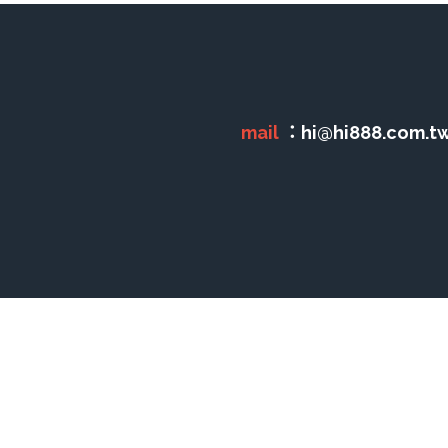
mail 
：hi@hi888.com.tw