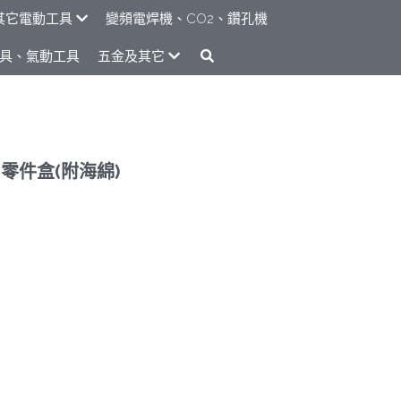
其它電動工具
變頻電焊機、CO2、鑽孔機
具、氣動工具
五金及其它
-零件盒(附海綿)