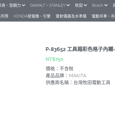
e米沃奇、型鋼力
DeWALT、STANLEY
牧田
Bosch
列​等
HONDA發電機、引擎
雷射儀器及水準儀
電動吊車、吊
P-83652 工具箱彩色格子內襯
NT$750
價格：不含稅
產品品牌：MAKITA
供應商名稱：台灣牧田電動工具