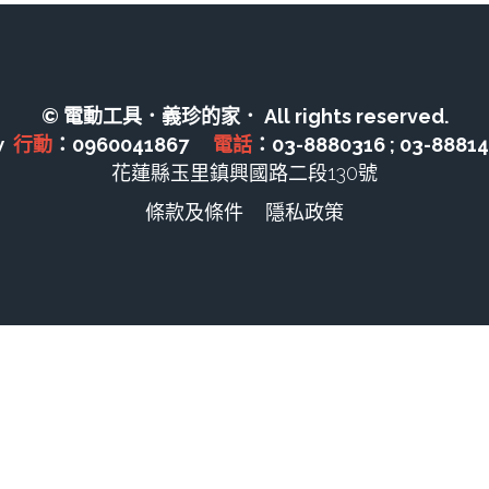
© 電動工具．義珍的家． All rights reserved.
  
行動
：0960041867　 
電話
：03-8880316 ; 03-8881
花蓮縣玉里鎮興國路二段130號
條款及條件
隱私政策