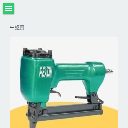
首頁
返回
項目展示
Milwaukee米沃奇、型鋼力
所有分類
HULK-DC POWER 浩克
DeWALT、STANLEY
18V
MK-POWER 充電式
12V
牧田
DeWALT(得偉)
牧田12V含⬇︎
型鋼力
STANLEY(史丹利)
Bosch
40V
牧田18V
電池、充電器、配件
KINGTONY~KUANI專業級工具
36V
其它電動工具
充電式
牧田36V⬇︎
Dewalt、Stanly 電池、配件
18V
充電器、電池、附件專區
變頻電焊機、CO2、鑽孔機
CAN TA電動工具
牧田40V
12V
插電式
CAN TA-附件
日本ASADA水管、電管壓接、油壓系列​等