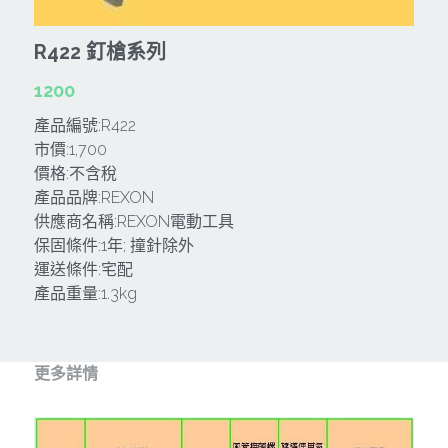
CAN TA肯田-附件
MT
雷射、牆體探測等儀器
TAKANO 電動工具
HONDA發電機、引擎
R422 釘槍系列
牧田MT
牧科Maktec
機器附件
KOLAI格萊電動工具
雷射儀器及水準儀
1200
產品編號:R422
SHINKOMI 型鋼力
插電式
KUMAS工具
電動吊車、吊具、氣動工具
市價:1,700
Milwaukee-充電器、電池、配件
價格:不含稅
電池及配件
Hikoki
五金及其它
產品品牌:REXON
Milwaukee-12
供應商名稱:REXON電動工具
雷射測距儀
REXON
中亞焊條產品
搜索
保固條件:1年; 撞針除外
Dewalt 電池、充電器、配件
引擎類
運送條件:宅配
MK-POWER
延長線、電線、電焊線
產品重量:1.3kg
KingTony KUANI 專業級工具
HULK 浩克
電焊夾及切斷器
stanley 電池、充電器
其它工具
充電器
更多詳情
Milwaukee-18
鋸片類