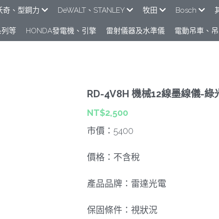
e米沃奇、型鋼力
DeWALT、STANLEY
牧田
Bosch
列​等
HONDA發電機、引擎
雷射儀器及水準儀
電動吊車、吊
RD-4V8H 機械12線墨線儀-綠
NT$2,500
市價：5400
價格：不含稅
產品品牌：雷達光電
保固條件：視狀況