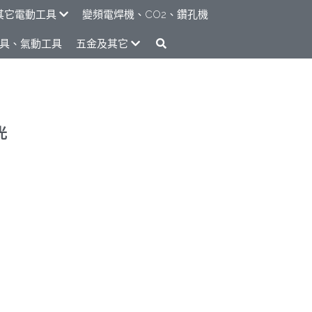
其它電動工具
變頻電焊機、CO2、鑽孔機
具、氣動工具
五金及其它
光