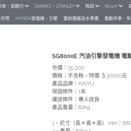
e米沃奇、型鋼力
DeWALT、STANLEY
牧田
Bosch
列​等
HONDA發電機、引擎
雷射儀器及水準儀
電動吊車、吊
SG8000E 汽油引擎發電機 
市價：35,000
價格：不含稅，特價 ＄30000元
產品品牌：KAIYU
保固條件：1年
運送條件：專人送貨
產品重量：82kg
1、尺寸（長＊寬＊高） mm：680x
2、重量：82kg。