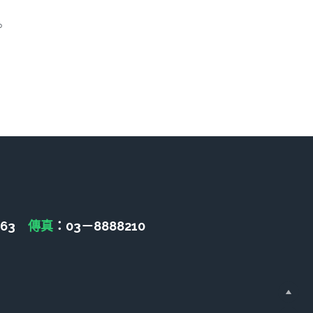
。
463　
傳真
：03－8888210