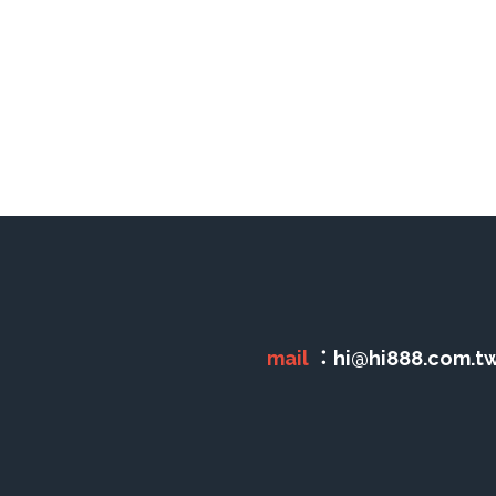
mail 
：hi@hi888.com.tw