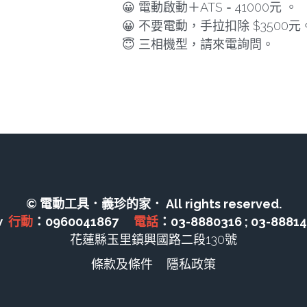
😀 電動啟動＋ATS = 41000元 。
😀 不要電動，手拉扣除 $3500元
😇 三相機型，請來電詢問。
© 電動工具．義珍的家． All rights reserved.
  
行動
：0960041867　 
電話
：03-8880316 ; 03-8881
花蓮縣玉里鎮興國路二段130號
條款及條件
隱私政策