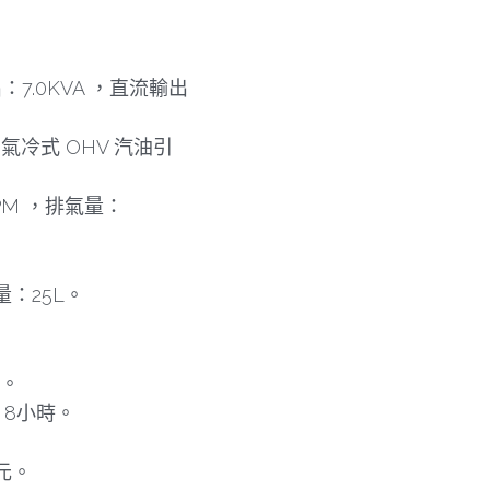
：7.0KVA ，直流輸出
 氣冷式 OHV 汽油引
PM ，排氣量：
：25L。
)。
 8小時。
0元。