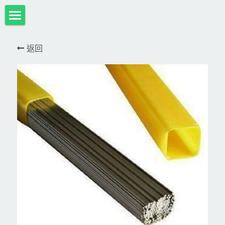
首頁
返回
項目展示
Milwaukee米沃奇、型鋼力
所有分類
HULK-DC POWER 浩克
DeWALT、STANLEY
18V
MK-POWER 充電式
12V
牧田
DeWALT(得偉)
牧田12V含⬇︎
型鋼力
STANLEY(史丹利)
Bosch
40V
牧田18V
電池、充電器、配件
KINGTONY~KUANI專業級工具
36V
其它電動工具
充電式
牧田36V⬇︎
Dewalt、Stanly 電池、配件
18V
充電器、電池、附件專區
變頻電焊機、CO2、鑽孔機
CAN TA電動工具
牧田40V
12V
插電式
CAN TA-附件
日本ASADA水管、電管壓接、油壓系列​等