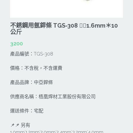
CAN TA肯田-附件
MT
雷射、牆體探測等儀器
TAKANO 電動工具
HONDA發電機、引擎
牧田MT
不銹鋼用氬銲條 TGS-308 🐕‍🦺1.6mm＊10
牧科Maktec
機器附件
KOLAI格萊電動工具
雷射儀器及水準儀
公斤
SHINKOMI 型鋼力
插電式
KUMAS工具
電動吊車、吊具、氣動工具
3200
Milwaukee-充電器、電池、配件
電池及配件
Hikoki
產品編號：TGS-308
五金及其它
Milwaukee-12
雷射測距儀
REXON
價格：不含稅，不含運費
中亞焊條產品
搜索
Dewalt 電池、充電器、配件
引擎類
MK-POWER
延長線、電線、電焊線
產品品牌：中亞銲條
KingTony KUANI 專業級工具
HULK 浩克
電焊夾及切斷器
供應商名稱：梧凰焊材工業股份有限公司
stanley 電池、充電器
其它工具
充電器
運送條件：宅配
Milwaukee-18
鋸片類
📌📌 另有
1.0mm`1.2mm`2.0mm`2.4mm`3.2mm`4.0mm