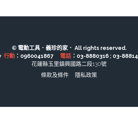
© 電動工具．義珍的家． All rights reserved.
  
行動
：0960041867　 
電話
：03-8880316 ; 03-8881
花蓮縣玉里鎮興國路二段130號
條款及條件
隱私政策