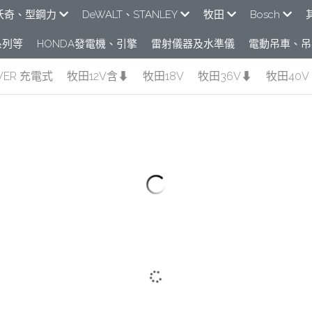
e米沃奇、型鋼力
DeWALT、STANLEY
牧田
Bosch
列​等
HONDA發電機、引擎
雷射儀器及水準儀
電動吊車、吊
WER 充電式
牧田12V含⬇︎
牧田18V
牧田36V⬇︎
牧田40V