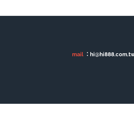
mail 
：hi@hi888.com.tw