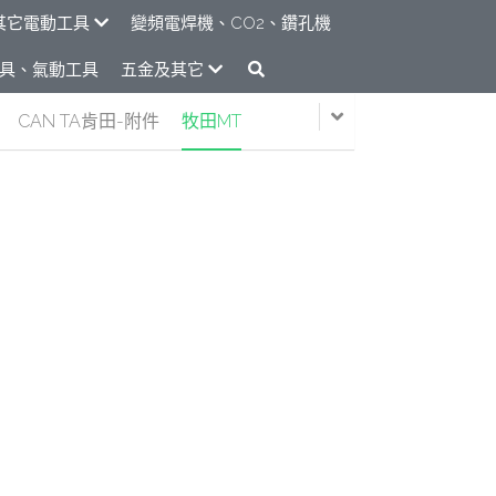
其它電動工具
變頻電焊機、CO2、鑽孔機
具、氣動工具
五金及其它
CAN TA肯田-附件
牧田MT