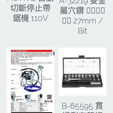
A-32219 雙金
切斷停止帶
屬穴鑽 🐕‍🦺🐕‍🦺
CAN TA肯田-附件
MT
雷射、牆體探測等儀器
TAKANO 電動工具
HONDA發電機、引擎
鋸機 110V
🐕‍🦺 27mm /
牧田MT
牧科Maktec
機器附件
KOLAI格萊電動工具
雷射儀器及水準儀
Bit
SHINKOMI 型鋼力
插電式
KUMAS工具
電動吊車、吊具、氣動工具
Milwaukee-充電器、電池、配件
電池及配件
Hikoki
五金及其它
Milwaukee-12
雷射測距儀
REXON
中亞焊條產品
搜索
Dewalt 電池、充電器、配件
引擎類
MK-POWER
延長線、電線、電焊線
KingTony KUANI 專業級工具
HULK 浩克
電焊夾及切斷器
stanley 電池、充電器
其它工具
充電器
Milwaukee-18
B-65595 貫
鋸片類