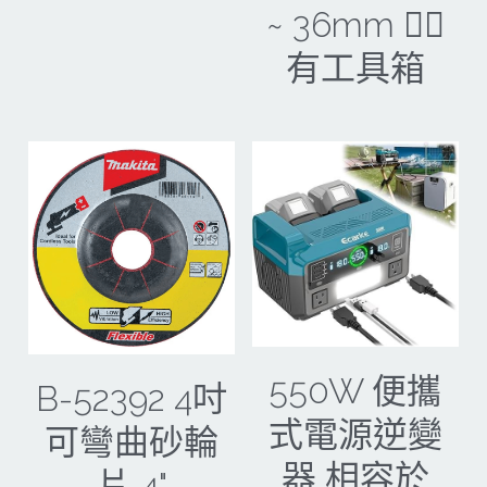
~ 36mm 🐕‍🦺
機器附件
有工具箱
bosch 充電器、電池、附件
雷射、牆體探測
Bosch 插電式
Bosch 充電式
美國DeWALT 電動 充電工具
牧田電池及配件
引擎類
550W 便攜
B-52392 4吋
式電源逆變
牧科Maktec
可彎曲砂輪
器 相容於
片 4"
牧田插電式