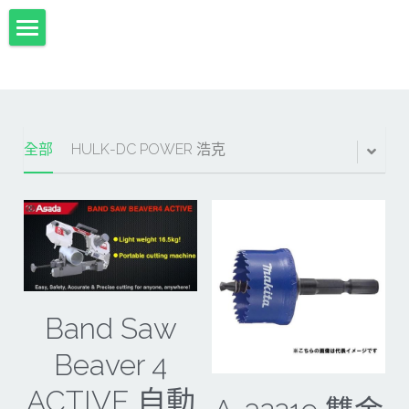
首頁
項目展示
Milwaukee米沃奇、型鋼力
所有分類
全部
HULK-DC POWER 浩克
HULK-DC POWER 浩克
DeWALT、STANLEY
18V
MK-POWER 充電式
12V
牧田
DeWALT(得偉)
牧田12V含⬇︎
型鋼力
STANLEY(史丹利)
Bosch
40V
牧田18V
電池、充電器、配件
KINGTONY~KUANI專業級工具
36V
其它電動工具
充電式
Band Saw
Beaver 4
牧田36V⬇︎
Dewalt、Stanly 電池、配件
18V
充電器、電池、附件專區
變頻電焊機、CO2、鑽孔機
CAN TA電動工具
ACTIVE 自動
牧田40V
12V
插電式
CAN TA-附件
日本ASADA水管、電管壓接、油壓系列​等