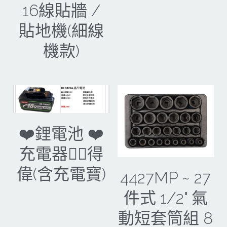
16線貼牆 /
電動吊車、吊具、氣動工具
貼地機(細線
變頻電焊機、CO2、鑽孔機
機款)
雷射儀器及水準儀
HONDA發電機、引擎
TAKANO 電動工具
KOLAI格萊電動工具
❤️鋰電池 ❤️
CAN TA電動工具
充電器🐕‍🦺得
偉(含充電寶)
HIKOKI 電動工具
4427MP ~ 27
台灣REXON 電動工具
件式 1/2" 氣
動短套筒組 8
美國 STANLEY 電動工具