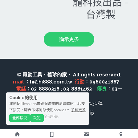
龍科技出品 -
台灣製
顯示更多
© 電動工具．義珍的家． All rights reserved.
mail 
：hi@hi888.com.tw  
行動
：0960041867　 
電話
：03-8880316 ; 03-8881463　
傳真
：03－
8888210
Cookie的使用
花蓮縣玉里鎮興國路二段130號
我們使用cookies來確保流暢的瀏覽體驗。若按
下接受，即表示你同意使用cookies。
了解更多
條款及條件
隱私政策
全部拒絕
全部接受
設定