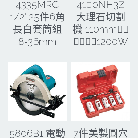
4335MRC
4100NH3Z
1/2" 25件6角
大理石切割
長白套筒組
機 110mm🐕‍🦺
8-36mm
🐕‍🦺🐕‍🦺1200W
5806B1 電動
7件美製圓穴