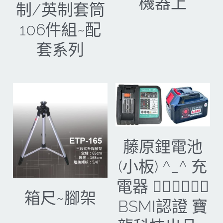
機器上
制/英制套筒
106件組~配
套系列
藤原鋰電池
(小板) ^_^ 充
電器 🐕‍🦺🐕‍🦺🐕‍🦺
箱尺~腳架
BSMI認證 寶