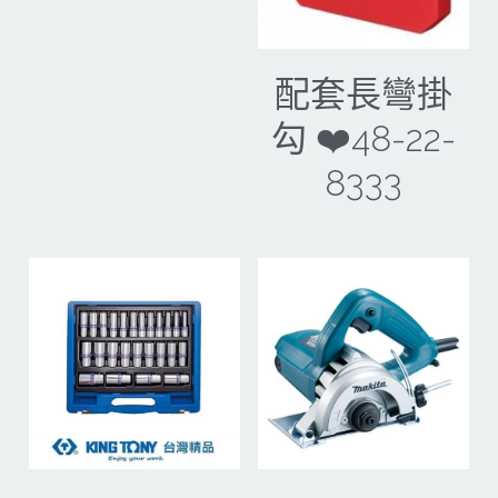
配套長彎掛
勾 ❤️48-22-
8333