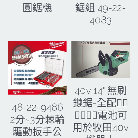
圓鋸機
鋸組 49-22-
4083
40v 14" 無刷
鏈鋸-全配🐕‍🦺
48-22-9486
🐕‍🦺🐕‍🦺電池可
2分~3分棘輪
用於牧田40v
驅動扳手公