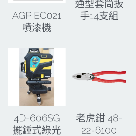
其它工具
通型套筒扳
鑽頭類
AGP EC021
手14支組
KUMAS 工具
板手及夾頭類
噴漆機
電錶類
木工刀系列
木工刀系列
鑽頭類
鋸片類
電瓶充電器
延長線、電線、電焊線
中亞焊條產品
4D-606SG
老虎鉗 48-
空、油壓系列
擺錘式綠光
22-6100