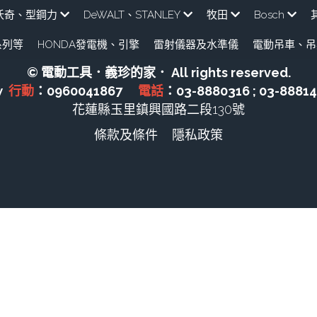
e米沃奇、型鋼力
DeWALT、STANLEY
牧田
Bosch
列​等
HONDA發電機、引擎
雷射儀器及水準儀
電動吊車、吊
WER 充電式
牧田12V含⬇︎
牧田18V
牧田36V⬇︎
牧田40V