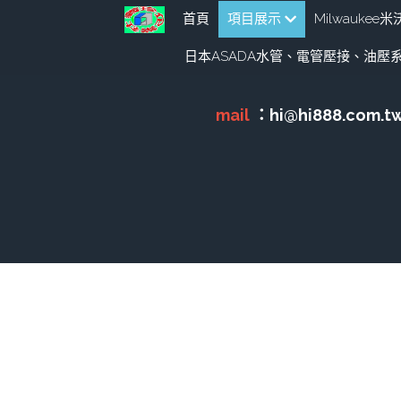
首頁
項目展示
Milwauke
日本ASADA水管、電管壓接、油壓系
全部
HULK-DC POWER 浩克
MK-PO