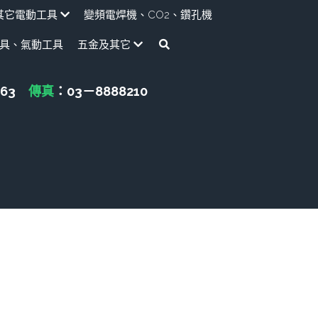
其它電動工具
變頻電焊機、CO2、鑽孔機
具、氣動工具
五金及其它
CAN TA肯田-附件
牧田MT